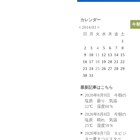
カレンダー
今
<
2014/03
>
日
月
火
水
木
金
土
1
2
3
4
5
6
7
8
9
10
11
12
13
14
15
16
17
18
19
20
21
22
23
24
25
26
27
28
29
30
31
最新記事はこちら
2026年8月9日 今朝の
塩原 曇り 気温
22℃ 湿度60％
2026年8月8日 今朝の
塩原 晴れ 気温
25℃ 湿度59％
2026年8月7日 Ｓビジ
ター夏まつりスター