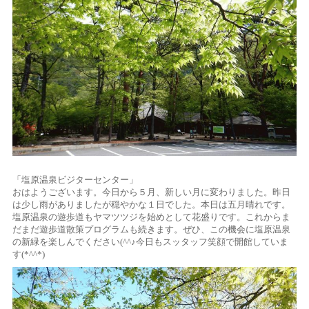
「塩原温泉ビジターセンター」
おはようございます。今日から５月、新しい月に変わりました。昨日
は少し雨がありましたが穏やかな１日でした。本日は五月晴れです。
塩原温泉の遊歩道もヤマツツジを始めとして花盛りです。これからま
だまだ遊歩道散策プログラムも続きます。ぜひ、この機会に塩原温泉
の新緑を楽しんでください(^^♪今日もスッタッフ笑顔で開館していま
す(*^^*)