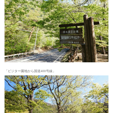
「ビジター園地から国道400号線」