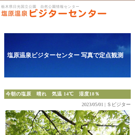
栃木県日光国立公園 自然公園情報センター
塩原温泉ビジターセンター 写真で定点観測
今朝の塩原 晴れ 気温 14℃ 湿度18％
2023/05/01 | Ｓビジター