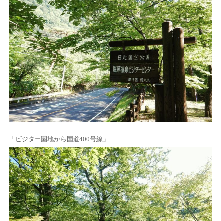
「ビジター園地から国道400号線」