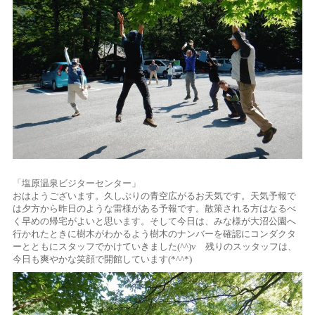
「塩原温泉ビジターセンター」
おはようございます。久しぶりの青空広がるお天気です。天気予報で
は夕方から昨日のような雷様がある予報です。散策される方はなるべ
く早めの帰宅がよいと思います。そして今日は、みな様が大沼公園へ
行かれたときに樹木がわかるよう樹木のナンバーを確認にコンダクタ
ーとともにスタッフでかけていきました(^^)v 残りのスッタッフは、
今日も爽やかな笑顔で開館しています(*^^*)