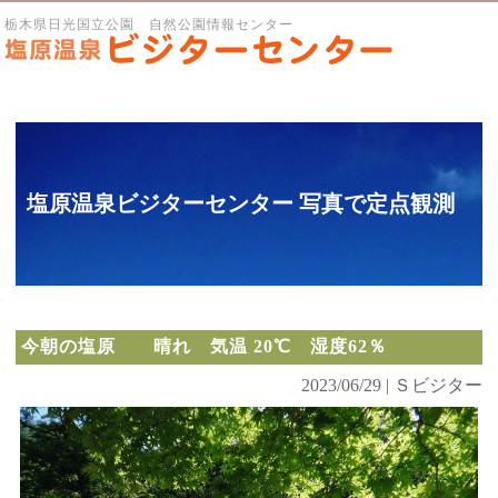
栃木県日光国立公園 自然公園情報センター
塩原温泉ビジターセンター 写真で定点観測
今朝の塩原 晴れ 気温 20℃ 湿度62％
2023/06/29 | Ｓビジター