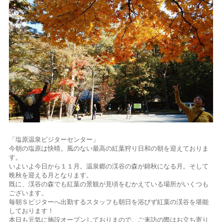
「塩原温泉ビジターセンター」
今朝の塩原は快晴。風のない最高の紅葉狩り日和の朝を迎えておりま
す。
いよいよ今日から１１月。温泉郷の渓谷の森が錦秋になる月。そして
晩秋を迎える月となります。
既に、渓谷の森でも紅葉の景観が見頃をむかえている場所がいくつも
ございます。
毎朝Ｓビジターへ出勤するスタッフも朝日を浴びず紅葉の渓谷を堪能
しております！
本日も元気に施設オープンしておりまので、ご来訪の際はお立ち寄り