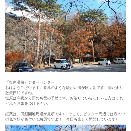
「塩原温泉ビジターセンター」
おはようございます。春風のような暖かい風が吹く朝です。陽だまり
散策日和ですね。
塩原は今夜から雨のち雪の予報です。お泊りでいらっしゃる方はくれ
ぐれもお気をつけ下さい。
紅葉は、回顧園地周辺が見頃です♪ そして、ビジター周辺では森の中
の低木類が色付いて綺麗ですよ！ 今日も楽しく開館しています♪