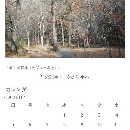
「前山国有林（ビジター園地）」
前の記事へ
|
次の記事へ
カレンダー
<
2023/11
>
日
月
火
水
木
金
土
1
2
3
4
5
6
7
8
9
10
11