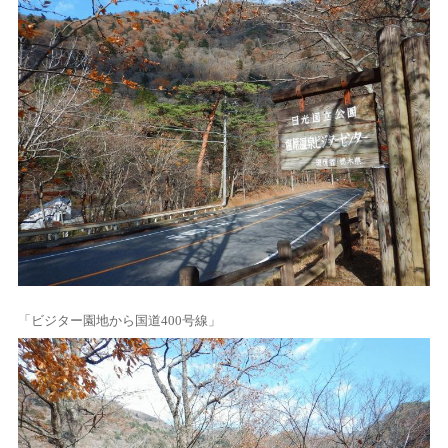
「ビジター園地から国道400号線」