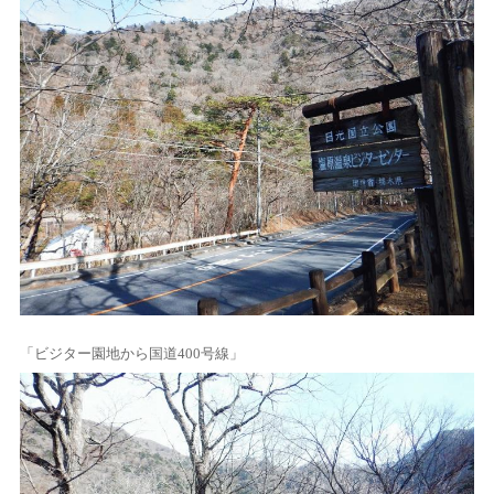
「ビジター園地から国道400号線」