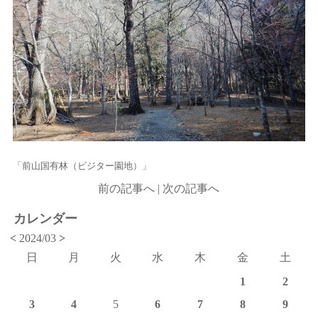
「前山国有林（ビジター園地）」
前の記事へ
|
次の記事へ
カレンダー
<
2024/03
>
日
月
火
水
木
金
土
1
2
3
4
5
6
7
8
9