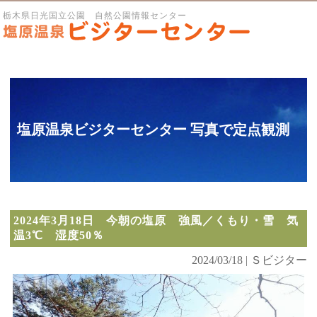
栃木県日光国立公園 自然公園情報センター
塩原温泉ビジターセンター 写真で定点観測
2024年3月18日 今朝の塩原 強風／くもり・雪 気
温3℃ 湿度50％
2024/03/18 | Ｓビジター