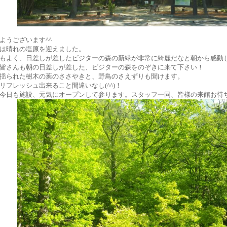
ようございます^^
は晴れの塩原を迎えました。
もよく、日差しが差したビジターの森の新緑が非常に綺麗だなと朝から感動
皆さんも朝の日差しが差した、ビジターの森をのぞきに来て下さい！
揺られた樹木の葉のささやきと、野鳥のさえずりも聞けます。
リフレッシュ出来ること間違いなし(^^)！
今日も施設、元気にオープンして参ります。スタッフ一同、皆様の来館お待