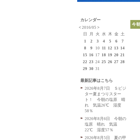
カレンダー
今
<
2016/05
>
日
月
火
水
木
金
土
1
2
3
4
5
6
7
8
9
10
11
12
13
14
15
16
17
18
19
20
21
22
23
24
25
26
27
28
29
30
31
最新記事はこちら
2026年8月7日 Ｓビジ
ター夏まつりスター
ト！ 今朝の塩原 晴
れ 気温26℃ 湿度
58％
2026年8月6日 今朝の
塩原 晴れ 気温
22℃ 湿度57％
2026年8月5日 夏の甲