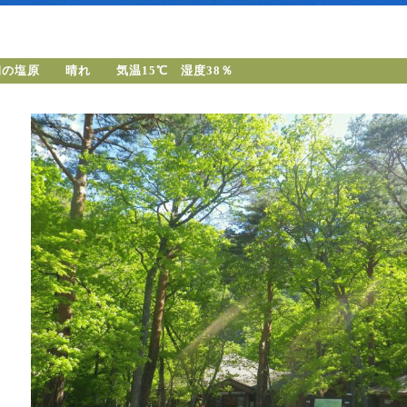
朝の塩原 晴れ 気温15℃ 湿度38％