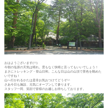
おはようございます(^^)
今朝の塩原の天気は晴れ。雲もなく快晴と言ってもいいでしょう！
まさにトレッキング・登山日和。こんな日は山の山頂で景色を眺めた
いですね！
山へ行かれるかたは是非お気おつけてどうぞ^^
さあ今日も施設、元気にオープンして参ります。
スタッフ一同、笑顔で皆様のお越しお待ちしております。