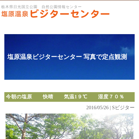
栃木県日光国立公園 自然公園情報センター
塩原温泉ビジターセンター 写真で定点観測
今朝の塩原 快晴 気温1９℃ 湿度７０％
2016/05/26 | Sビジター