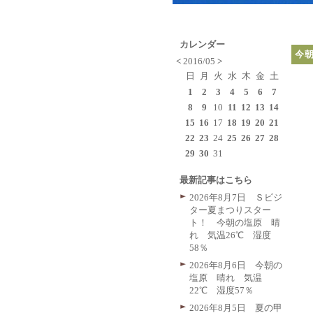
カレンダー
今
<
2016/05
>
日
月
火
水
木
金
土
1
2
3
4
5
6
7
8
9
10
11
12
13
14
15
16
17
18
19
20
21
22
23
24
25
26
27
28
29
30
31
最新記事はこちら
2026年8月7日 Ｓビジ
ター夏まつりスター
ト！ 今朝の塩原 晴
れ 気温26℃ 湿度
58％
2026年8月6日 今朝の
塩原 晴れ 気温
22℃ 湿度57％
2026年8月5日 夏の甲