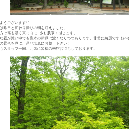
ようございます^^
は昨日と変わり曇りの朝を迎えました。
方は霧も濃く真っ白に...少し肌寒く感じます。
な霧が濃い中でも樹木の新緑は濃くなりつつあります。非常に綺麗ですよ(^^)
の景色を見に、是非塩原にお越し下さい！
もスタッフ一同、元気に皆様の来館お待ちしております。