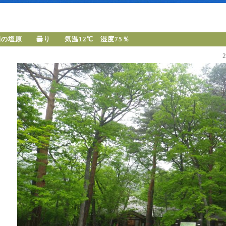
朝の塩原 曇り 気温12℃ 湿度75％