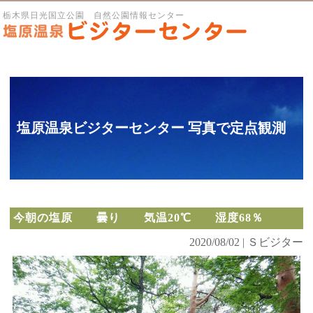
栃木県日光国立公園 自然公園情報センター
塩原温泉ビジターセンター 写真で定点観測
今朝の塩原 曇り 気温20℃ 湿度68％
2020/08/02 | Ｓビジター