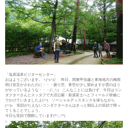
「塩原温泉ビジターセンター」
おはようございます。ヽ(^o^)丿 昨日、関東甲信越と東海地方の梅雨
明け宣言がされたのに・・・曇り空。青空が少し望めますが雲のほう
がかっているような・・・(^_^;) こんなことには負けず、今日はコン
ダクターさんとスッタフで大沼公園・新湯富士へとフィールド研修に
でかけていきましたよ(^^) ソーシャルディスタンスを保ちながら
(^^)v 笑顔がたえないコンダクターさんはきっと朝以上の笑顔で帰っ
てくることでしょう。
今日も笑顔で開館しています(*^_^*)