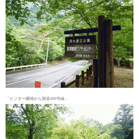
「ビジター園地から国道400号線」