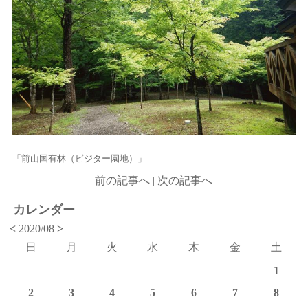
「前山国有林（ビジター園地）」
前の記事へ
|
次の記事へ
カレンダー
<
2020/08
>
日
月
火
水
木
金
土
1
2
3
4
5
6
7
8