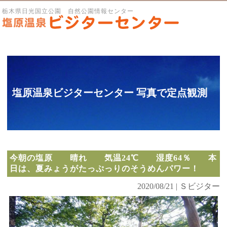
栃木県日光国立公園 自然公園情報センター
塩原温泉ビジターセンター 写真で定点観測
今朝の塩原 晴れ 気温24℃ 湿度64％ 本
日は、夏みょうがたっぷっりのそうめんパワー！
2020/08/21 | Ｓビジター