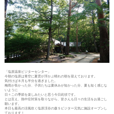
「塩原温泉ビジターセンター」
今朝の塩原は青空に夏雲が浮かぶ晴れの朝を迎えております。
気付けば８月も半分を過ぎました。
梅雨が長かった分、子供たちは夏休みが短かった分、夏も短く感じな
いように
日々この季節を楽しみたいと思う今日此頃です。
とは言え、熱中症対策を取りながら、皆さんも日々の生活をお過ごし
願います。
本日も最高の涼風吹く塩原渓谷の森Ｓビジター元気に施設オープンし
ております！