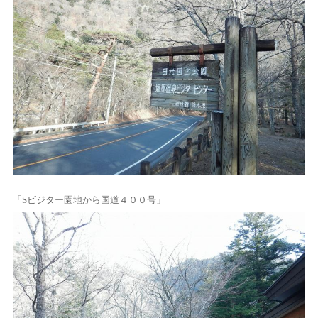
「Sビジター園地から国道４００号」