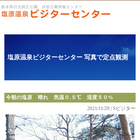
栃木県日光国立公園 自然公園情報センター
塩原温泉ビジターセンター 写真で定点観測
今朝の塩原 晴れ 気温０.５℃ 湿度５０%
2021/11/29 | Sビジター