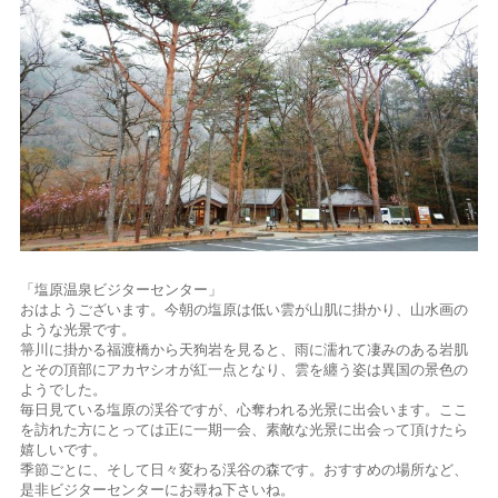
「塩原温泉ビジターセンター」
おはようございます。今朝の塩原は低い雲が山肌に掛かり、山水画の
ような光景です。
箒川に掛かる福渡橋から天狗岩を見ると、雨に濡れて凄みのある岩肌
とその頂部にアカヤシオが紅一点となり、雲を纏う姿は異国の景色の
ようでした。
毎日見ている塩原の渓谷ですが、心奪われる光景に出会います。ここ
を訪れた方にとっては正に一期一会、素敵な光景に出会って頂けたら
嬉しいです。
季節ごとに、そして日々変わる渓谷の森です。おすすめの場所など、
是非ビジターセンターにお尋ね下さいね。