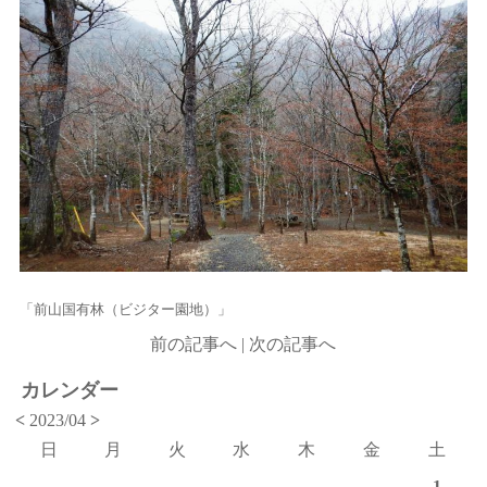
「前山国有林（ビジター園地）」
前の記事へ
|
次の記事へ
カレンダー
<
2023/04
>
日
月
火
水
木
金
土
1