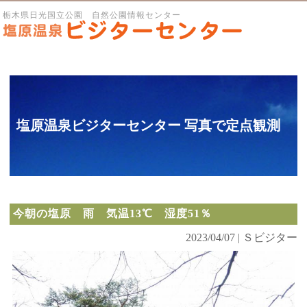
栃木県日光国立公園 自然公園情報センター
塩原温泉ビジターセンター 写真で定点観測
今朝の塩原 雨 気温13℃ 湿度51％
2023/04/07 | Ｓビジター