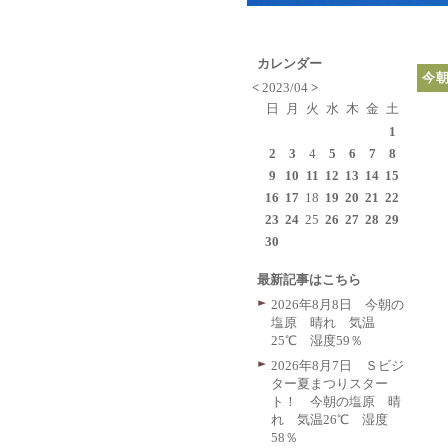
カレンダー
今朝
<
2023/04
>
日
月
火
水
木
金
土
1
2
3
4
5
6
7
8
9
10
11
12
13
14
15
16
17
18
19
20
21
22
23
24
25
26
27
28
29
30
最新記事はこちら
2026年8月8日 今朝の
塩原 晴れ 気温
25℃ 湿度59％
2026年8月7日 Ｓビジ
ター夏まつりスター
ト！ 今朝の塩原 晴
れ 気温26℃ 湿度
58％