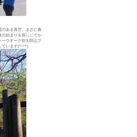
霞のある青空、まさに春
春の始まりを探しにでか
ャーウオーク弥太郎山プ
ます(*^^*)