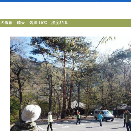
の塩原 晴天 気温 10℃ 湿度55％