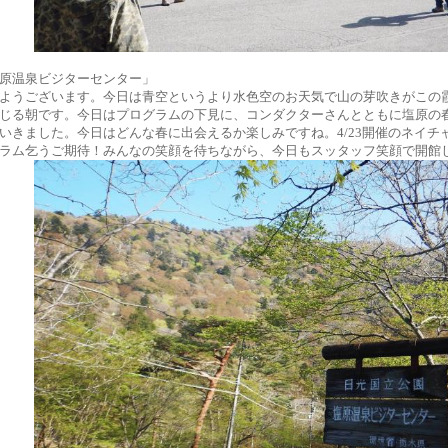
原温泉ビジターセンター」
ようございます。今日は青空というより水色空のお天気で山の芽吹きがこの
じる朝です。今日はプログラムの下見に、コンダクターさんとともに塩原の
いきました。今日はどんな春に出会えるか楽しみですね。4/23開催のネイチ
ラム乞うご期待！みんなの笑顔を待ちながら、今日もスッタッフ笑顔で開館してい