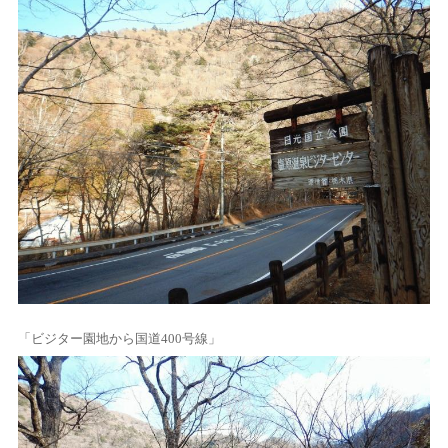
「ビジター園地から国道400号線」