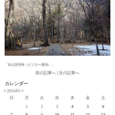
「前山国有林（ビジター園地）」
前の記事へ
|
次の記事へ
カレンダー
<
2024/01
>
日
月
火
水
木
金
土
1
2
3
4
5
6
7
8
9
10
11
12
13