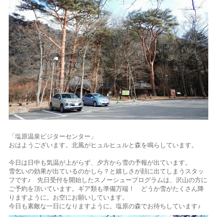
「塩原温泉ビジターセンター」
おはようございます。北風がヒュルヒュルと森を鳴らしています。
今日は日中も気温が上がらず、夕方から雪の予報が出ています。
雪乞いの効果が出ているのかしら？と嬉しさが顔に出てしまうスタッ
フです♪ 先日受付を開始したスノーシュープログラムは、沢山の方に
ご予約を頂いています。ギア類も準備万端！ どうか雪がたくさん降
りますように。お空にお願いしています。
今日も素敵な一日になりますように。塩原の森でお待ちしています♪