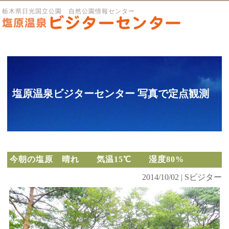
栃木県日光国立公園 自然公園情報センター
塩原温泉ビジターセンター 写真で定点観測
今朝の塩原 晴れ 気温15℃ 湿度80%
2014/10/02 | Sビジター