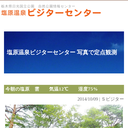
栃木県日光国立公園 自然公園情報センター
塩原温泉ビジターセンター 写真で定点観測
今朝の塩原 雲 気温12℃ 湿度75%
2014/10/09 | Ｓビジター