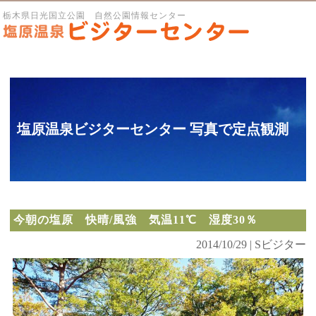
栃木県日光国立公園 自然公園情報センター
塩原温泉ビジターセンター 写真で定点観測
今朝の塩原 快晴/風強 気温11℃ 湿度30％
2014/10/29 | Sビジター