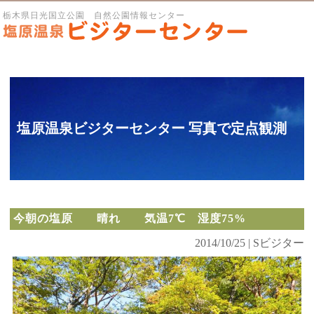
栃木県日光国立公園 自然公園情報センター
塩原温泉ビジターセンター 写真で定点観測
今朝の塩原 晴れ 気温7℃ 湿度75%
2014/10/25 | Sビジター