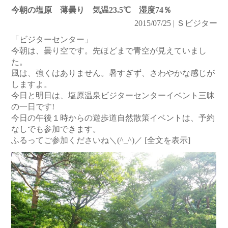
今朝の塩原 薄曇り 気温23.5℃ 湿度74％
2015/07/25 | Ｓビジター
「ビジターセンター」
今朝は、曇り空です。先ほどまで青空が見えていまし
た。
風は、強くはありません。暑すぎず、さわやかな感じが
しますよ。
今日と明日は、塩原温泉ビジターセンターイベント三昧
の一日です!
今日の午後１時からの遊歩道自然散策イベントは、予約
なしでも参加できます。
ふるってご参加くださいね＼(^_^)／
[全文を表示]