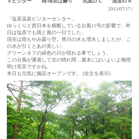
Ｓビジター 雨/現在は曇り 気温22℃ 湿度82％
2015/07/17 |
「塩原温泉ビジターセンター」
ゆっくりと西日本を横断している台風11号の影響で、昨
日は塩原でも雨と風の一日でした。
現在は雨もやみ曇り空。箒川の水も増水しましたが、こ
の水が引くとあの美しい
グリーンタフの緑色の川が現れる事でしょう。
この台風が通過して次の晴れ間…週末にはいよいよ梅雨
明け宣言ですかね。
本日も元気に施設オープンです。
[全文を表示]