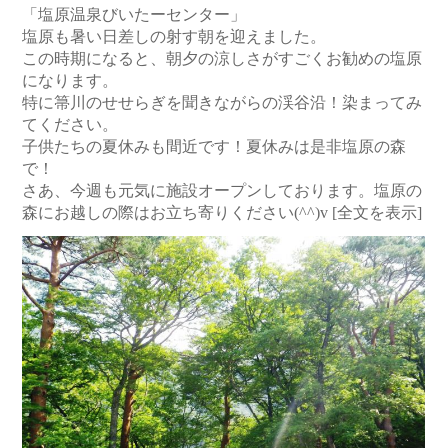
「塩原温泉びいたーセンター」
塩原も暑い日差しの射す朝を迎えました。
この時期になると、朝夕の涼しさがすごくお勧めの塩原
になります。
特に箒川のせせらぎを聞きながらの渓谷沿！染まってみ
てください。
子供たちの夏休みも間近です！夏休みは是非塩原の森
で！
さあ、今週も元気に施設オープンしております。塩原の
森にお越しの際はお立ち寄りください(^^)v
[全文を表示]