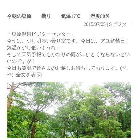
今朝の塩原 曇り 気温17℃ 湿度80％
2015/07/05 | Sビジター
「塩原温泉ビジターセンター」
今朝は、少し明るい曇り空です。今日は、アユ解禁日‼
気温が少し低いような…
そして天気予報でもかなりの雨が…ひどくならないとい
いのですが！
今日も笑顔で皆さまのお越しお待ちしております。(*^。
^*)
[全文を表示]