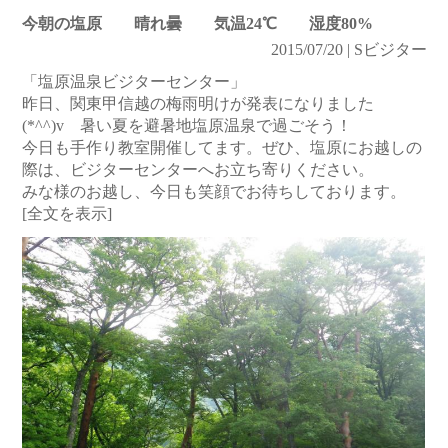
今朝の塩原 晴れ曇 気温24℃ 湿度80%
2015/07/20 | Sビジター
「塩原温泉ビジターセンター」
昨日、関東甲信越の梅雨明けが発表になりました
(*^^)v 暑い夏を避暑地塩原温泉で過ごそう！
今日も手作り教室開催してます。ぜひ、塩原にお越しの
際は、ビジターセンターへお立ち寄りください。
みな様のお越し、今日も笑顔でお待ちしております。
[全文を表示]