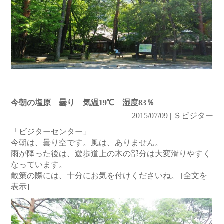
今朝の塩原 曇り 気温19℃ 湿度83％
2015/07/09 | Ｓビジター
「ビジターセンター」
今朝は、曇り空です。風は、ありません。
雨が降った後は、遊歩道上の木の部分は大変滑りやすく
なっています。
散策の際には、十分にお気を付けくださいね。
[全文を
表示]