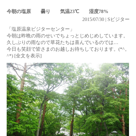
今朝の塩原 曇り 気温23℃ 湿度78%
2015/07/30 | Sビジター
「塩原温泉ビジターセンター」
今朝は昨晩の雨のせいでちょっとじめじめしています。
久しぶりの雨なので草花たちは喜んでいるのでは…
今日も笑顔で皆さまのお越しお待ちしております。(*^。
^*)
[全文を表示]