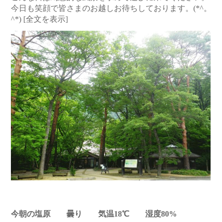
今日も笑顔で皆さまのお越しお待ちしております。(*^。
^*)
[全文を表示]
今朝の塩原 曇り 気温18℃ 湿度80%