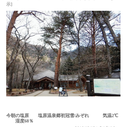
示]
今朝の塩原 塩原温泉郷初冠雪/みぞれ 気温2℃
湿度68％