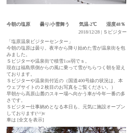
今朝の塩原 曇り/小雪舞う 気温-2℃ 湿度48％
2018/12/28 | Ｓビジター
「塩原温泉ビジターセンター」
今朝の塩原は曇り。夜半から降り始めた雪が温泉街を包
みました。
Ｓビジターや温泉街で積雪1㎝弱でｓ。
現在は福島県側からの風に乗って雪がちらつく朝を迎え
ております。
Ｓビジターや温泉街付近の（国道400号線の状況は、本
ウェブサイトの２枚目のお写真をご覧ください。）
早朝から高原山麓のスキー場へ向かう車が今年一番の多
さです。
Ｓビジター仕事納めとなる本日も、元気に施設オープン
しております(^^)v
車は
[全文を表示]