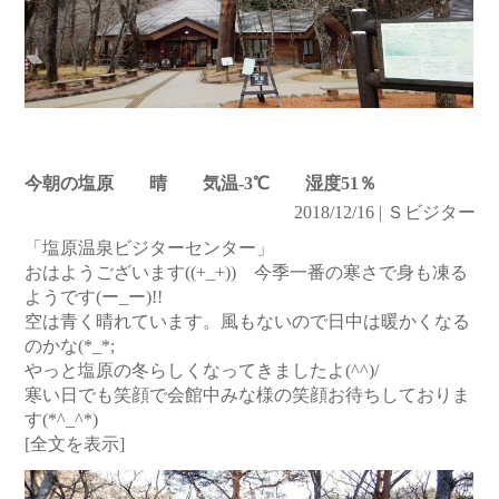
今朝の塩原 晴 気温-3℃ 湿度51％
2018/12/16 | Ｓビジター
「塩原温泉ビジターセンター」
おはようございます((+_+)) 今季一番の寒さで身も凍る
ようです(ー_ー)!!
空は青く晴れています。風もないので日中は暖かくなる
のかな(*_*;
やっと塩原の冬らしくなってきましたよ(^^)/
寒い日でも笑顔で会館中みな様の笑顔お待ちしておりま
す(*^_^*)
[全文を表示]