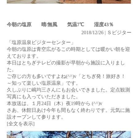
今朝の塩原 晴/無風 気温7℃ 湿度43％
2018/12/26 | Ｓビジター
「塩原温泉ビジターセンター」
今朝の塩原は青空広がるこの時期としては暖かい朝を迎
えております。
本日はとちぎテレビの撮影が早朝から施設に入りまし
た。
ご存じの方も多いですよね(^^)v「とちぎ発！旅好き！
～知って楽しい塩原温泉」です。
久しぶりに嶋均三さんにもお会いできました。定点観測
写真にも入っていただきました。
本放送は、１月24日（木）夜19時から (^^)v
さあ、休館日あけ今年も間もなく終わりです。元気に施
設オープンして参ります。
[全文を表示]