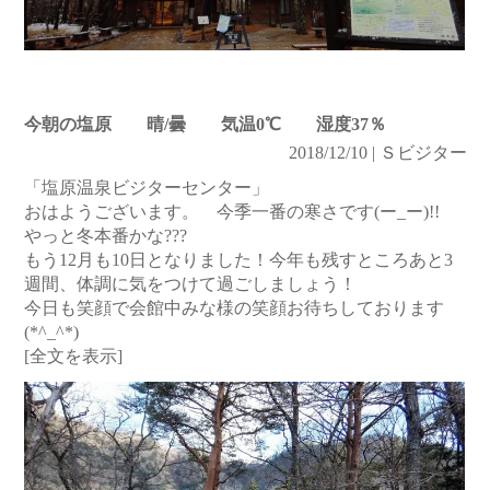
今朝の塩原 晴/曇 気温0℃ 湿度37％
2018/12/10 | Ｓビジター
「塩原温泉ビジターセンター」
おはようございます。 今季一番の寒さです(ー_ー)!!
やっと冬本番かな???
もう12月も10日となりました！今年も残すところあと3
週間、体調に気をつけて過ごしましょう！
今日も笑顔で会館中みな様の笑顔お待ちしております
(*^_^*)
[全文を表示]