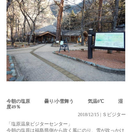
今朝の塩原 曇り/小雪舞う 気温0℃ 湿
度49％
2018/12/15 | Ｓビジター
「塩原温泉ビジターセンター」
今朝の塩原は福島県側から吹く風にのり、雪が吹っかけ