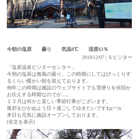
今朝の塩原 曇り 気温8℃ 湿度63％
2018/12/07 | Ｓビジター
「塩原温泉ビジターセンター」
今朝の塩原は無風の曇り。この時期にしてはびっくりす
るくらい暖かい朝を迎えております。
例年この時期は施設のウェブサイトでも雪便りを何回か
お伝えする時期なのでが…。
１２月は何かと楽しい季節行事がございます。
風邪をひかぬよう日々過ごしてゆきたいですね(^^)v
本日も元気に施設オープンしております。
[全文を表示]