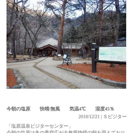
今朝の塩原 快晴/無風 気温4℃ 湿度45％
2018/12/21 | Ｓビジター
「塩原温泉ビジターセンター」
今朝の塩原は冬の青空広がる無風快晴の朝を迎えており