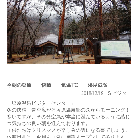
今朝の塩原 快晴 気温1℃ 湿度62％
2018/12/19 | Ｓビジター
「塩原温泉ビジターセンター」
冬の快晴！青空広がる塩原温泉郷の森からモーニング！
寒いですが、その分空気が本当に澄んでいるように感じ
つ気持ちの良い朝を迎えております。
子供たちはクリスマスが楽しみの週になる事でしょう。
休館日明け、今週も元気に施設オープンして参ります