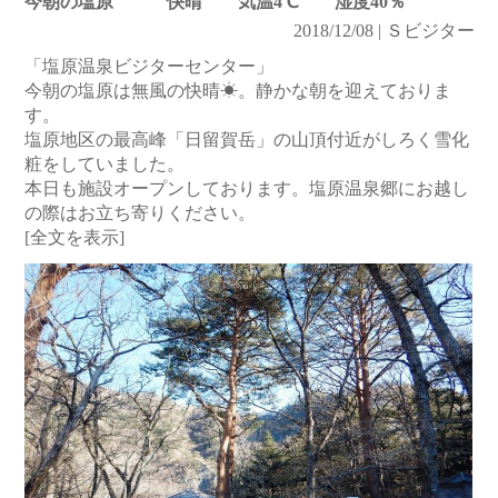
今朝の塩原 快晴 気温4℃ 湿度40％
2018/12/08 | Ｓビジター
「塩原温泉ビジターセンター」
今朝の塩原は無風の快晴☀。静かな朝を迎えておりま
す。
塩原地区の最高峰「日留賀岳」の山頂付近がしろく雪化
粧をしていました。
本日も施設オープンしております。塩原温泉郷にお越し
の際はお立ち寄りください。
[全文を表示]