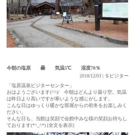
今朝の塩原 曇 気温5℃ 湿度70％
2018/12/03 | Ｓビジター
「塩原温泉ビジターセンター」
おはようございます(^^)/ 今朝はどんより曇り空。気温
は昨日より高いですが寒いような感じがします。
こんな日はゆっくり暖かな部屋からの初冬をお楽しみく
ださい。
そんな日も、当館は笑顔で会館中みな様の笑顔お待ちし
ております(*^_^*)
[全文を表示]