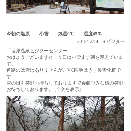
今朝の塩原 小雪 気温0℃ 湿度45％
2018/12/14 | Ｓビジター
「塩原温泉ビジターセンター」
おはようございます⛄ 今日は小雪ます朝を迎えていま
す。
道路のは雪はありませんが、VC園地はうす裏雪化粧で
す!
雪の日も笑顔お待ちしておりますで会館中みな様の笑顔
お待ちしております。
[全文を表示]