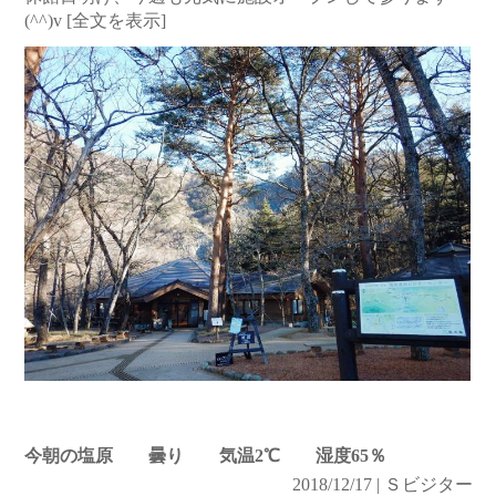
(^^)v
[全文を表示]
今朝の塩原 曇り 気温2℃ 湿度65％
2018/12/17 | Ｓビジター