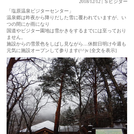
2018/12/12 | Ｓビジター
「塩原温泉ビジターセンター」
温泉郷は昨夜から降りだした雪に覆われていますが、い
つの間にか雨になり
国道やビジター園地は雪かきをするまでには至っており
ません。
施設からの雪景色をしばし見ながら…休館日明け今週も
元気に施設オープンして参ります(^^)v
[全文を表示]