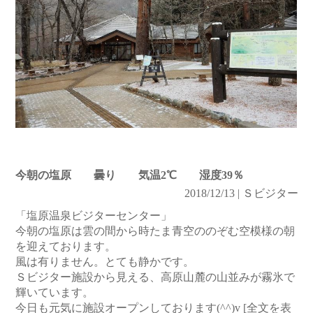
今朝の塩原 曇り 気温2℃ 湿度39％
2018/12/13 | Ｓビジター
「塩原温泉ビジターセンター」
今朝の塩原は雲の間から時たま青空ののぞむ空模様の朝
を迎えております。
風は有りません。とても静かです。
Ｓビジター施設から見える、高原山麓の山並みが霧氷で
輝いています。
今日も元気に施設オープンしております(^^)v
[全文を表