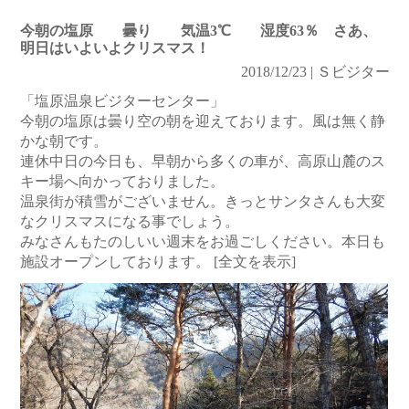
今朝の塩原 曇り 気温3℃ 湿度63％ さあ、
明日はいよいよクリスマス！
2018/12/23 | Ｓビジター
「塩原温泉ビジターセンター」
今朝の塩原は曇り空の朝を迎えております。風は無く静
かな朝です。
連休中日の今日も、早朝から多くの車が、高原山麓のス
キー場へ向かっておりました。
温泉街が積雪がございません。きっとサンタさんも大変
なクリスマスになる事でしょう。
みなさんもたのしいい週末をお過ごしください。本日も
施設オープンしております。
[全文を表示]