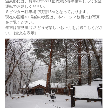
温泉郷には、お車のすべり止め対応等準備をしって安全
運転でお越しください。
Ｓビジター駐車場で積雪15㎝となっております。
現在の国道400号線の状況は、本ページ２枚目のお写真
をご覧ください。
年末は雪見風呂♡ どうぞ楽しいお正月をお過ごしくださ
い。
[全文を表示]