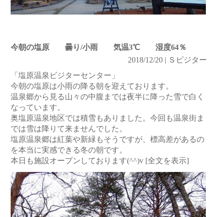
今朝の塩原 曇り/小雨 気温3℃ 湿度64％
2018/12/20 | Ｓビジター
「塩原温泉ビジターセンター」
今朝の塩原は小雨の降る朝を迎えております。
温泉郷から見る山々の中腹までは夜半に降った雪で白く
なっています。
奥塩原温泉地区では積雪もありました。今回も温泉街ま
では雪は降りて来ませんでした。
塩原温泉郷は紅葉や新緑もそうですが、標高差があるの
を本当に実感できる冬の朝です。
本日も施設オープンしております(^^)v
[全文を表示]