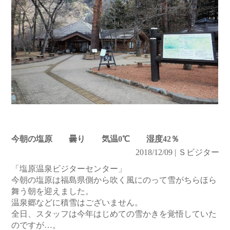
今朝の塩原 曇り 気温0℃ 湿度42％
2018/12/09 | Ｓビジター
「塩原温泉ビジターセンター」
今朝の塩原は福島県側から吹く風にのって雪がちらほら
舞う朝を迎えました。
温泉郷などに積雪はございません。
全日、スタッフは今年はじめての雪かきを覚悟していた
のですが…。