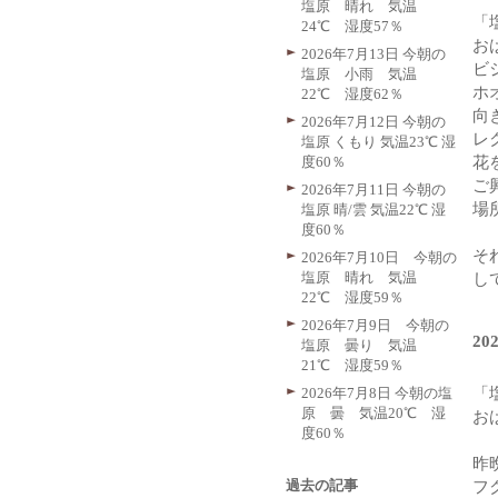
塩原 晴れ 気温
「
24℃ 湿度57％
お
2026年7月13日 今朝の
ビ
塩原 小雨 気温
ホ
22℃ 湿度62％
向
2026年7月12日 今朝の
レ
塩原 くもり 気温23℃ 湿
度60％
花
ご
2026年7月11日 今朝の
場
塩原 晴/雲 気温22℃ 湿
度60％
そ
2026年7月10日 今朝の
塩原 晴れ 気温
し
22℃ 湿度59％
2026年7月9日 今朝の
20
塩原 曇り 気温
21℃ 湿度59％
2026年7月8日 今朝の塩
「
原 曇 気温20℃ 湿
お
度60％
昨
過去の記事
フ