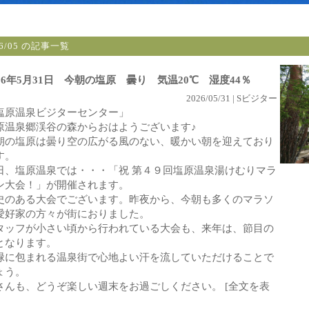
26/05 の記事一覧
026年5月31日 今朝の塩原 曇り 気温20℃ 湿度44％
2026/05/31 | Sビジター
塩原温泉ビジターセンター」
原温泉郷渓谷の森からおはようございます♪
朝の塩原は曇り空の広がる風のない、暖かい朝を迎えており
す。
日、塩原温泉では・・・「祝 第４９回塩原温泉湯けむりマラ
ン大会！」が開催されます。
史のある大会でございます。昨夜から、今朝も多くのマラソ
愛好家の方々が街におりました。
タッフが小さい頃から行われている大会も、来年は、節目の
となります。
緑に包まれる温泉街で心地よい汗を流していただけることで
ょう。
さんも、どうぞ楽しい週末をお過ごしください。
[全文を表