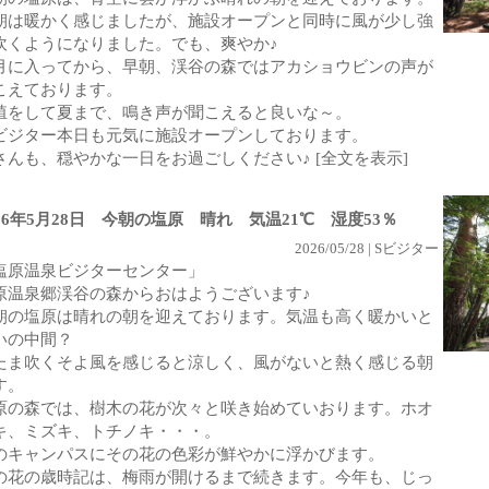
朝は暖かく感じましたが、施設オープンと同時に風が少し強
吹くようになりました。でも、爽やか♪
月に入ってから、早朝、渓谷の森ではアカショウビンの声が
こえております。
殖をして夏まで、鳴き声が聞こえると良いな～。
ビジター本日も元気に施設オープンしております。
さんも、穏やかな一日をお過ごしください♪
[全文を表示]
026年5月28日 今朝の塩原 晴れ 気温21℃ 湿度53％
2026/05/28 | Sビジター
塩原温泉ビジターセンター」
原温泉郷渓谷の森からおはようございます♪
朝の塩原は晴れの朝を迎えております。気温も高く暖かいと
いの中間？
たま吹くそよ風を感じると涼しく、風がないと熱く感じる朝
す。
原の森では、樹木の花が次々と咲き始めていおります。ホオ
キ、ミズキ、トチノキ・・・。
のキャンパスにその花の色彩が鮮やかに浮かびます。
の花の歳時記は、梅雨が開けるまで続きます。今年も、じっ