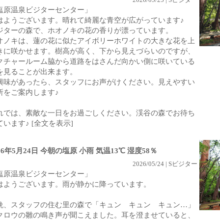
塩原温泉ビジターセンター」
はようございます。晴れて綺麗な青空が広がっています♪
ジターの森で、ホオノキの花の香りが漂っています。
オノキは、蓮の花に似たアイボリーホワイトの大きな花を上
きに咲かせます。樹高が高く、下から見えづらいのですが、
クチャールーム脇から道路をはさんだ向かい側に咲いている
を見ることが出来ます。
興味があったら、スタッフにお声がけください。見えやすい
所をご案内します♪
れでは、素敵な一日をお過ごしください。渓谷の森でお待ち
ています♪
[全文を表示]
26年5月24日 今朝の塩原 小雨 気温13℃ 湿度58％
2026/05/24 | Sビジター
塩原温泉ビジターセンター」
はようございます。雨が静かに降っています。
晩、スタッフの住む里の森で「キュン キュン キュン…」
クロウの雛の鳴き声が聞こえました。耳を澄ませていると、