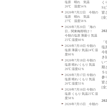
塩原 晴れ 気温
く
26℃ 湿度54％
S
2026年7月22日 今朝の
皆
塩原 晴れ 気温
[
27℃ 湿度58％
2026年7月20日 「海の
2
日」関東梅雨明け！
今朝の塩原 薄曇り 気温
25℃ 湿度60％
「
2026年7月19日 今朝の
塩
塩原 薄曇り 気温24℃ 湿
今
度60％
き
2026年7月18日 今朝の
い
塩原 晴れ/くもり 気温
期
26℃ 湿度62％
Ｓ
2026年7月17日 今朝の
参
塩原 晴れ/くもり 気温
皆
26℃ 湿度55％
[
2026年7月16日 今朝の
塩原 くもり 気温25℃ 湿
度58％
20
2026年7月15日 今朝の