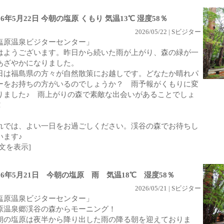
26年5月22日 今朝の塩原 くもり 気温13℃ 湿度58％
2026/05/22 | Sビジター
塩原温泉ビジターセンター」
はようございます。昨日から続いた雨が上がり、森の緑が一
あざやかになりました。
日は福島県の方々が自然散策にお越しです。どなたか晴れパ
ーをお持ちの方がいるのでしょうか？ 雨予報がくもりに変
りました♪ 雨上がりの森で素敵な出会いがあることでしょ
！
れでは、よい一日をお過ごしください。渓谷の森でお待ちし
います♪
全文を表示]
026年5月21日 今朝の塩原 雨 気温18℃ 湿度58％
2026/05/21 | Sビジター
塩原温泉ビジターセンター」
原温泉郷渓谷の森からモーニング！
朝の塩原は夜半から降り出した雨の降る朝を迎えておりま