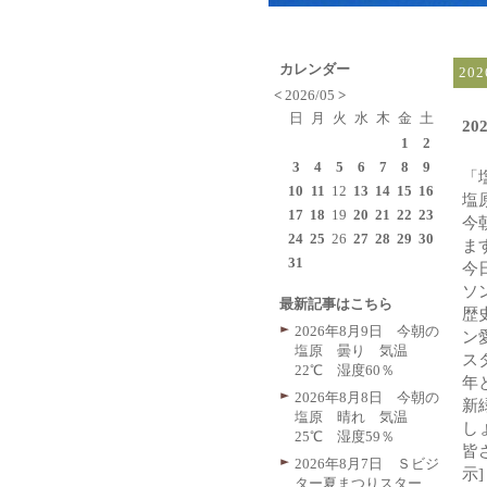
カレンダー
20
<
2026/05
>
日
月
火
水
木
金
土
2
1
2
3
4
5
6
7
8
9
「
10
11
12
13
14
15
16
塩
17
18
19
20
21
22
23
今
24
25
26
27
28
29
30
ま
31
今
ソ
最新記事はこちら
歴
2026年8月9日 今朝の
ン
塩原 曇り 気温
ス
22℃ 湿度60％
年
2026年8月8日 今朝の
新
塩原 晴れ 気温
し
25℃ 湿度59％
皆
2026年8月7日 Ｓビジ
示]
ター夏まつりスター