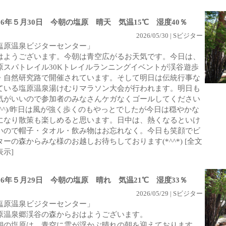
026年５月30日 今朝の塩原 晴天 気温15℃ 湿度40％
2026/05/30 | Sビジター
塩原温泉ビジターセンター」
はようございます。今朝は青空広がるお天気です。今日は、
原スパトレイル30Kトレイルランニングイベントが渓谷遊歩
・自然研究路で開催されています。そして明日は伝統行事な
ている塩原温泉湯けむりマラソン大会が行われます。明日も
気がいいので参加者のみなさんケガなくゴールしてください
(^^)/昨日は風が強く歩くのもやっとでしたが今日は穏やかな
になり散策も楽しめると思います。日中は、熱くなるといけ
いので帽子・タオル・飲み物はお忘れなく。今日も笑顔でビ
ターの森からみな様のお越しお待ちしております(*^^*)
[全文
表示]
026年５月29日 今朝の塩原 晴れ 気温21℃ 湿度33％
2026/05/29 | Sビジター
塩原温泉ビジターセンター」
原温泉郷渓谷の森からおはようございます。
朝の塩原は、青空に雲が浮かぶ晴れの朝を迎えております。