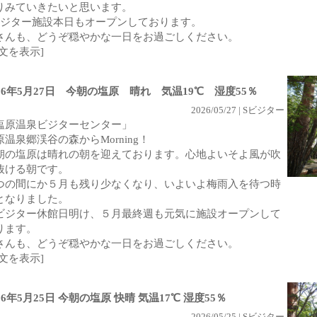
りみていきたいと思います。
ビジター施設本日もオープンしております。
さんも、どうぞ穏やかな一日をお過ごしください。
全文を表示]
026年5月27日 今朝の塩原 晴れ 気温19℃ 湿度55％
2026/05/27 | Sビジター
塩原温泉ビジターセンター」
原温泉郷渓谷の森からMorning！
朝の塩原は晴れの朝を迎えております。心地よいそよ風が吹
抜ける朝です。
つの間にか５月も残り少なくなり、いよいよ梅雨入を待つ時
となりました。
ビジター休館日明け、５月最終週も元気に施設オープンして
ります。
さんも、どうぞ穏やかな一日をお過ごしください。
全文を表示]
26年5月25日 今朝の塩原 快晴 気温17℃ 湿度55％
2026/05/25 | Sビジター