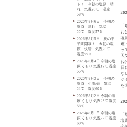
ト！ 今朝の塩原 晴
れ 気温26℃ 湿度
2
58％
2026年8月6日 今朝の
「
塩原 晴れ 気温
22℃ 湿度57％
お
塩
2026年8月5日 夏の甲
道
子園開幕！ 今朝の塩
原 快晴 気温20℃
っ
湿度55％
天
2026年8月4日 今朝の塩
ね
原 くもり 気温19℃ 湿度
日
55％
な
2026年8月3日 今朝の
ジ
塩原 小雨/曇 気温
を
21℃ 湿度60％
2026年8月2日 今朝の塩
原 くもり 気温25℃ 湿度
2
58％
2026年8月1日 今朝の塩
「
原 くもり 気温22℃ 湿度
塩
60％
今