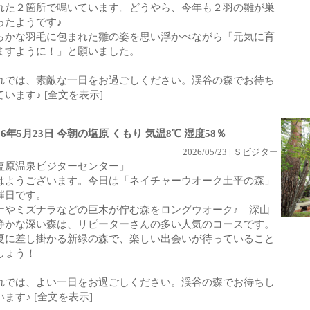
れた２箇所で鳴いています。どうやら、今年も２羽の雛が巣
ったようです♪
らかな羽毛に包まれた雛の姿を思い浮かべながら「元気に育
ますように！」と願いました。
れでは、素敵な一日をお過ごしください。渓谷の森でお待ち
ています♪
[全文を表示]
26年5月23日 今朝の塩原 くもり 気温8℃ 湿度58％
2026/05/23 | Ｓビジター
塩原温泉ビジターセンター」
はようございます。今日は「ネイチャーウオーク土平の森」
催日です。
ナやミズナラなどの巨木が佇む森をロングウオーク♪ 深山
静かな深い森は、リピーターさんの多い人気のコースです。
夏に差し掛かる新緑の森で、楽しい出会いが待っていること
しょう！
れでは、よい一日をお過ごしください。渓谷の森でお待ちし
います♪
[全文を表示]