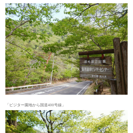
「ビジター園地から国道400号線」