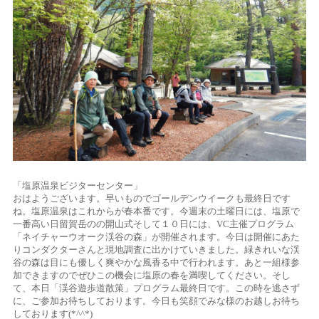
「塩原温泉ビジターセンター」
おはようございます。早いものでゴールデンウイークも最終日です
ね。塩原温泉はこれからが春本番です。今週末の土曜日には、塩原で
一番高い日留賀岳のの開山式そして１０日には、VC主催プログラム
「ネイチャーウオーク渓谷の森」が開催されます。今日は開催にあた
りコンダクターさんと現地調査に出かけていきました。緑きれいな渓
谷の森は目にも優しく爽やかな風香る中で行われます。あと一組様参
加できますのでぜひこの機会に塩原の春を満喫してください。そし
て、本日「渓谷遊歩道散策」プログラム最終日です。この時を逃さず
に、ご参加お待ちしております。今日も笑顔でみな様のお越しお待ち
しております(*^^*)