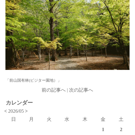
「前山国有林(ビジター園地）」
前の記事へ
|
次の記事へ
カレンダー
<
2026/05
>
日
月
火
水
木
金
土
1
2