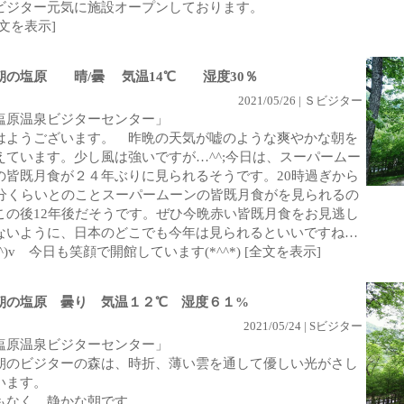
ビジター元気に施設オープンしております。
全文を表示]
朝の塩原 晴/曇 気温14℃ 湿度30％
2021/05/26 | Ｓビジター
塩原温泉ビジターセンター」
はようございます。 昨晩の天気が嘘のような爽やかな朝を
えています。少し風は強いですが…^^;今日は、スーパームー
の皆既月食が２４年ぶりに見られるそうです。20時過ぎから
5分くらいとのことスーパームーンの皆既月食がを見られるの
この後12年後だそうです。ぜひ今晩赤い皆既月食をお見逃し
ないように、日本のどこでも今年は見られるといいですね…
_^)v 今日も笑顔で開館しています(*^^*)
[全文を表示]
朝の塩原 曇り 気温１２℃ 湿度６１%
2021/05/24 | Sビジター
塩原温泉ビジターセンター」
朝のビジターの森は、時折、薄い雲を通して優しい光がさし
います。
もなく、静かな朝です。