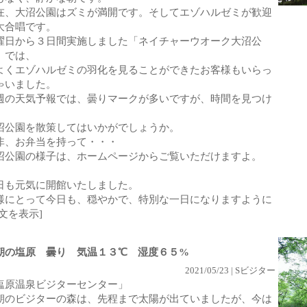
在、大沼公園はズミが満開です。そしてエゾハルゼミが歓迎
大合唱です。
曜日から３日間実施しました「ネイチャーウオーク大沼公
」では、
よくエゾハルゼミの羽化を見ることができたお客様もいらっ
ゃいました。
週の天気予報では、曇りマークが多いですが、時間を見つけ
沼公園を散策してはいかがでしょうか。
非、お弁当を持って・・・
沼公園の様子は、ホームページからご覧いただけますよ。
日も元気に開館いたしました。
様にとって今日も、穏やかで、特別な一日になりますように
全文を表示]
朝の塩原 曇り 気温１３℃ 湿度６５%
2021/05/23 | Sビジター
塩原温泉ビジターセンター」
朝のビジターの森は、先程まで太陽が出ていましたが、今は