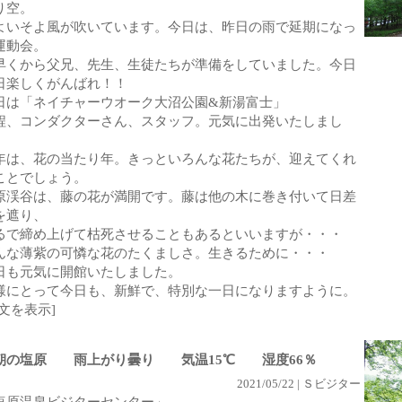
り空。
よいそよ風が吹いています。今日は、昨日の雨で延期になっ
運動会。
早くから父兄、先生、生徒たちが準備をしていました。今日
日楽しくがんばれ！！
日は「ネイチャーウオーク大沼公園&新湯富士」
程、コンダクターさん、スタッフ。元気に出発いたしまし
。
年は、花の当たり年。きっといろんな花たちが、迎えてくれ
ことでしょう。
原渓谷は、藤の花が満開です。藤は他の木に巻き付いて日差
を遮り、
るで締め上げて枯死させることもあるといいますが・・・
んな薄紫の可憐な花のたくましさ。生きるために・・・
日も元気に開館いたしました。
様にとって今日も、新鮮で、特別な一日になりますように。
全文を表示]
朝の塩原 雨上がり曇り 気温15℃ 湿度66％
2021/05/22 | Ｓビジター