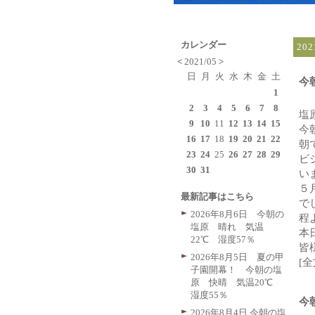
カレンダー
20
<
2021/05
>
日
月
火
水
木
金
土
今
1
2
3
4
5
6
7
8
塩
9
10
11
12
13
14
15
今
16
17
18
19
20
21
22
朝
23
24
25
26
27
28
29
ビ
30
31
い
５
最新記事はこちら
で
2026年8月6日 今朝の
程
塩原 晴れ 気温
本
22℃ 湿度57％
皆
2026年8月5日 夏の甲
[
子園開幕！ 今朝の塩
原 快晴 気温20℃
湿度55％
今
2026年8月4日 今朝の塩