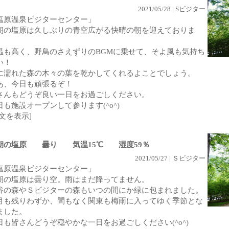
2021/05/28 | Sビジター
塩原温泉ビジターセンター」
朝の塩原は久しぶりの青空広がる快晴の朝を迎えておりま
。
温も高く、野鳥のさえずりのBGMに乗せて、そよ風も気持ち
い！
に濡れた森の木々の葉を乾かしてくれるよことでしょう。
あ、今日も頑張るぞ！
さんもどうぞ良い一日をお過ごしください。
日も施設オープンして参ります(^o^)
全文を表示]
朝の塩原 曇り 気温15℃ 湿度59％
2021/05/27 | Ｓビジター
塩原温泉ビジターセンター」
朝の塩原は曇り空。雨はまだ降ってません。
谷の森やＳビジターの森もいつの間にか緑に包まれました。
月も残りわずか、間もなく関東も梅雨に入ってゆく季節とな
ました。
日も皆さんどうぞ穏やかな一日をお過ごしください(^o^)