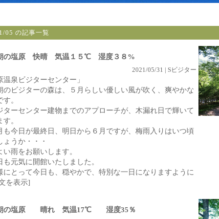
21/05 の記事一覧
朝の塩原 快晴 気温１５℃ 湿度３８%
2021/05/31 | Sビジター
原温泉ビジターセンター」
朝のビジターの森は、５月らしい優しい風が吹く、爽やかな
です。
ジターセンター建物までのアプローチが、木漏れ日で輝いて
ます。
月も今日が最終日、明日から６月ですが、梅雨入りはいつ頃
しょうか・・・
よい雨をお願いします。
日も元気に開館いたしました。
様にとって今日も、穏やかで、特別な一日になりますように
全文を表示]
朝の塩原 晴れ 気温17℃ 湿度35％