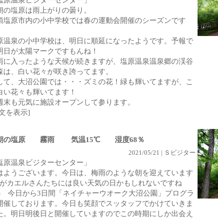
塩原温泉ビジターセンター」
朝の塩原は雨上がりの曇り。
須塩原市内の小中学校では春の運動会開催のシーズンです
、
原温泉の小中学校は、明日に順延になったようです。予報で
明日が太陽マークですもんね！
雨に入ったような天候が続きますが、塩原温泉温泉郷の渓谷
森は、白い花々が咲き誇ってます。
して、大沼公園では・・・ズミの花！緑も輝いてますが、こ
白い花々も輝いてます！
週末も元気に施設オープンして参ります。
全文を表示]
朝の塩原 霧雨 気温15℃ 湿度68％
2021/05/21 | Ｓビジター
塩原温泉ビジターセンター」
はようございます。今日は、梅雨のような朝を迎えています
^; がカエルさんたちには良い天気の日かもしれないですね
^^) 今日から3日間「ネイチャーウオーク大沼公園」プログラ
開催しております。今日も笑顔でスッタッフでかけていきま
た。明日明後日と開催していますのでこの時期にしか出会え