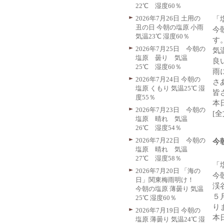
22℃ 湿度60％
2026年7月26日 土用の
「
丑の日 今朝の塩原 小雨
今
気温23℃ 湿度60％
す
2026年7月25日 今朝の
気
塩原 曇り 気温
良
25℃ 湿度60％
雨
2026年7月24日 今朝の
さ
塩原 くもり 気温25℃ 湿
皆
度55％
本
2026年7月23日 今朝の
[
塩原 晴れ 気温
26℃ 湿度54％
2026年7月22日 今朝の
今
塩原 晴れ 気温
27℃ 湿度58％
「
2026年7月20日 「海の
今
日」関東梅雨明け！
渓
今朝の塩原 薄曇り 気温
５
25℃ 湿度60％
り
2026年7月19日 今朝の
本
塩原 薄曇り 気温24℃ 湿