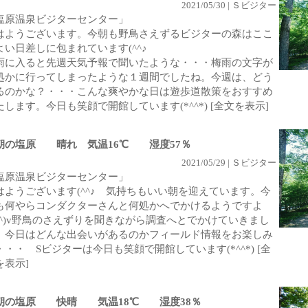
2021/05/30 | Ｓビジター
塩原温泉ビジターセンター」
はようございます。今朝も野鳥さえずるビジターの森はここ
よい日差しに包まれています(^^♪
雨に入ると先週天気予報で聞いたような・・・梅雨の文字が
処かに行ってしまったような１週間でしたね。今週は、どう
るのかな？・・・こんな爽やかな日は遊歩道散策をおすすめ
たします。今日も笑顔で開館しています(*^^*)
[全文を表示]
朝の塩原 晴れ 気温16℃ 湿度57％
2021/05/29 | Ｓビジター
塩原温泉ビジターセンター」
はようございます(^^♪ 気持ちもいい朝を迎えています。今
も何やらコンダクターさんと何処かへでかけるようですよ
^_^)v野鳥のさえずりを聞きながら調査へとでかけていきまし
。今日はどんな出会いがあるのかフィールド情報をお楽しみ
・・・ Sビジターは今日も笑顔で開館しています(*^^*)
[全
を表示]
朝の塩原 快晴 気温18℃ 湿度38％