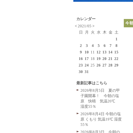
カレンダー
今
<
2021/05
>
日
月
火
水
木
金
土
1
2
3
4
5
6
7
8
9
10
11
12
13
14
15
16
17
18
19
20
21
22
23
24
25
26
27
28
29
30
31
最新記事はこちら
2026年8月5日 夏の甲
子園開幕！ 今朝の塩
原 快晴 気温20℃
湿度55％
2026年8月4日 今朝の塩
原 くもり 気温19℃ 湿度
55％
2026年8月3日 今朝の