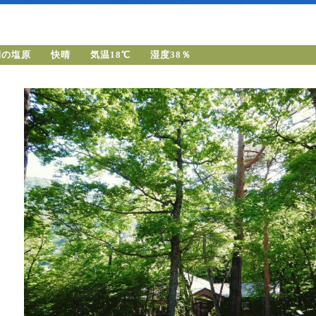
朝の塩原 快晴 気温18℃ 湿度38％