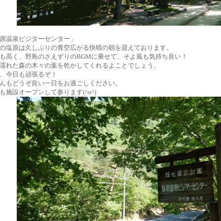
原温泉ビジターセンター」
の塩原は久しぶりの青空広がる快晴の朝を迎えております。
も高く、野鳥のさえずりのBGMに乗せて、そよ風も気持ち良い！
濡れた森の木々の葉を乾かしてくれるよことでしょう。
、今日も頑張るぞ！
んもどうぞ良い一日をお過ごしください。
も施設オープンして参ります(^o^)