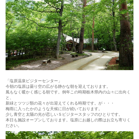
「塩原温泉ビジターセンター」
今朝の塩原は曇り空の広がる静かな朝を迎えております。
風もなく暖かく感じる朝です。例年この時期栃木県内の山々に出向く
と、
新緑とツツジ類の花々が出迎えてくれる時期です。が・・・
梅雨に入ったかのような天候に日が続いております。
少し青空と太陽の光が恋しいＳビジタースタッフのひとりです。
本日も施設オープンしております。塩原にお越しの際はお立ち寄りく
ださい。