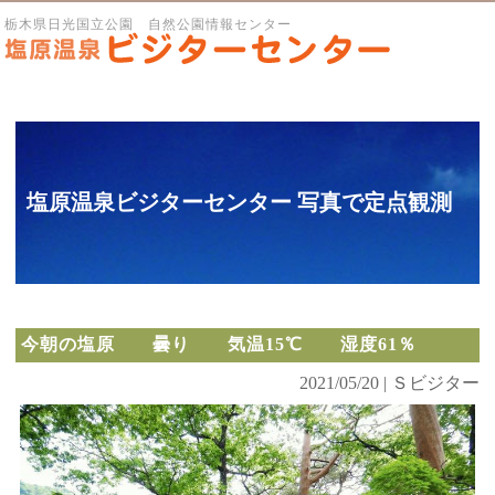
栃木県日光国立公園 自然公園情報センター
塩原温泉ビジターセンター 写真で定点観測
今朝の塩原 曇り 気温15℃ 湿度61％
2021/05/20 | Ｓビジター