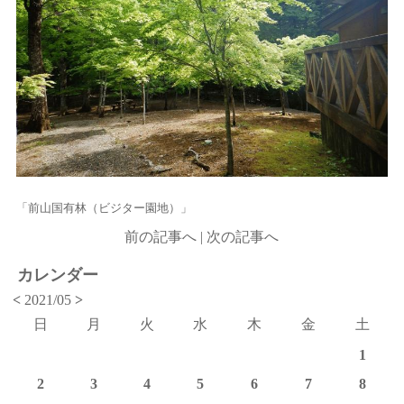
「前山国有林（ビジター園地）」
前の記事へ
|
次の記事へ
カレンダー
<
2021/05
>
日
月
火
水
木
金
土
1
2
3
4
5
6
7
8