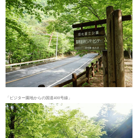
「ビジター園地からの国道400号線」