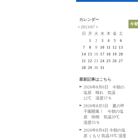
カレンダー
今
<
2013/07
>
日
月
火
水
木
金
土
1
2
3
4
5
6
7
8
9
10
11
12
13
14
15
16
17
18
19
20
21
22
23
24
25
26
27
28
29
30
31
最新記事はこちら
2026年8月6日 今朝の
塩原 晴れ 気温
22℃ 湿度57％
2026年8月5日 夏の甲
子園開幕！ 今朝の塩
原 快晴 気温20℃
湿度55％
2026年8月4日 今朝の塩
原 くもり 気温19℃ 湿度