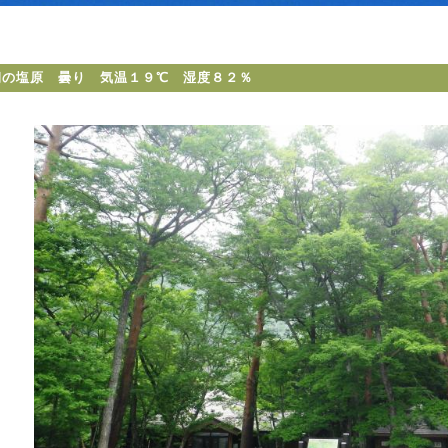
朝の塩原 曇り 気温１９℃ 湿度８２％