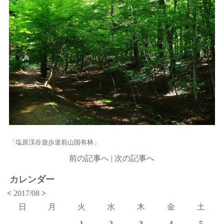
「塩原渓谷遊歩道前山国有林」
前の記事へ
|
次の記事へ
カレンダー
<
2017/08
>
日
月
火
水
木
金
土
1
2
3
4
5