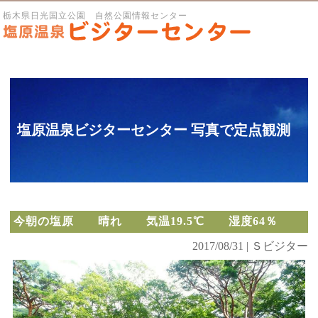
栃木県日光国立公園 自然公園情報センター
塩原温泉ビジターセンター 写真で定点観測
今朝の塩原 晴れ 気温19.5℃ 湿度64％
2017/08/31 | Ｓビジター