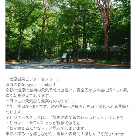
「塩原温泉ビジターセンター」
塩原の森からgood morning！
今朝の塩原は当初の天気予報とは違い、青空広がる本当に清々しい風
吹く朝を迎えております。
一日中この天気なら最高なのですが…。
さて、明日から9月です。次の季節への移ろいを日々感じられる季節と
なります。
Ｓビジタースタッフは、「塩原の森で紫の花三点セット」リンドウ・
トリカブト・サワギキョウが観察できると
「秋が始まるんだな～」と思ってしまいます。
季節の移ろいを感じながら…塩原の森時間！楽しんでください(^^)v