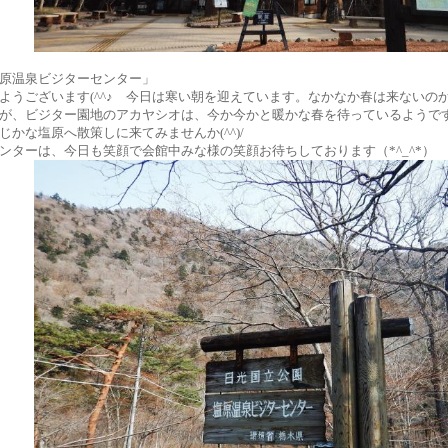
原温泉ビジターセンター」
ようございます(^^♪ 今日は寒い朝を迎えています。なかなか春は来ないの
が、ビジター園地のアカヤシオは、今か今かと暖かな春を待っているようです(*
じかな塩原へ散策しに来てみませんか(^^)/
ンターは、今日も笑顔で会館中みな様の笑顔お待ちしております（*^_^*）