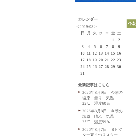
カレンダー
今
<
2019/03
>
日
月
火
水
木
金
土
1
2
3
4
5
6
7
8
9
10
11
12
13
14
15
16
17
18
19
20
21
22
23
24
25
26
27
28
29
30
31
最新記事はこちら
2026年8月9日 今朝の
塩原 曇り 気温
22℃ 湿度60％
2026年8月8日 今朝の
塩原 晴れ 気温
25℃ 湿度59％
2026年8月7日 Ｓビジ
ター夏まつりスター