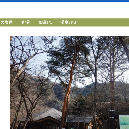
朝の塩原 晴/曇 気温3℃ 湿度38％