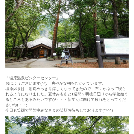
「塩原温泉ビジターセンター」
おはようございます(^^)/ 爽やかな朝をむかえています。
塩原温泉は、朝晩めっきり涼しくなってきたので、布団かぶって寝ら
れるようになりました。夏休みもあと1週間？明後日辺りから学校始ま
るところもあるみたいですが・・・新学期に向けて疲れをとってくだ
さいね(・・;
今日も笑顔で開館中みなさまの笑顔お待ちしております(*^^*)