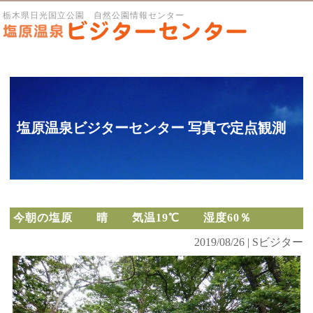
栃木県日光国立公園 自然公園情報センター
塩原温泉ビジターセンター 写真で定点観測
今朝の塩原 晴 気温19℃ 湿度60％
2019/08/26 | Sビジター