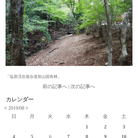
「塩原渓谷遊歩道前山国有林」
前の記事へ
|
次の記事へ
カレンダー
<
2019/08
>
日
月
火
水
木
金
土
1
2
3
4
5
6
7
8
9
10