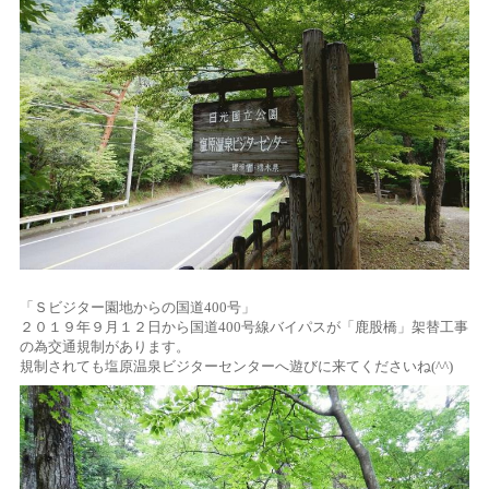
「Ｓビジター園地からの国道400号」
２０１９年９月１２日から国道400号線バイパスが「鹿股橋」架替工事
の為交通規制があります。
規制されても塩原温泉ビジターセンターへ遊びに来てくださいね(^^)