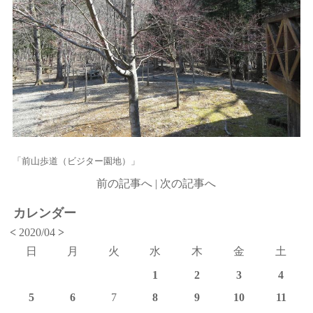
「前山歩道（ビジター園地）」
前の記事へ
|
次の記事へ
カレンダー
<
2020/04
>
日
月
火
水
木
金
土
1
2
3
4
5
6
7
8
9
10
11