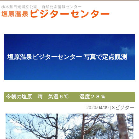
栃木県日光国立公園 自然公園情報センター
塩原温泉ビジターセンター 写真で定点観測
今朝の塩原 晴 気温６℃ 湿度２８％
2020/04/09 | Sビジター