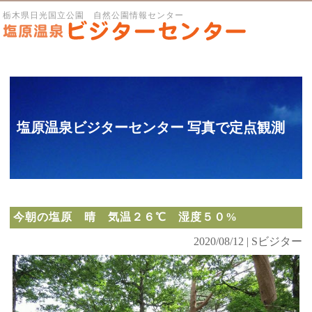
栃木県日光国立公園 自然公園情報センター
塩原温泉ビジターセンター 写真で定点観測
今朝の塩原 晴 気温２６℃ 湿度５０%
2020/08/12 | Sビジター