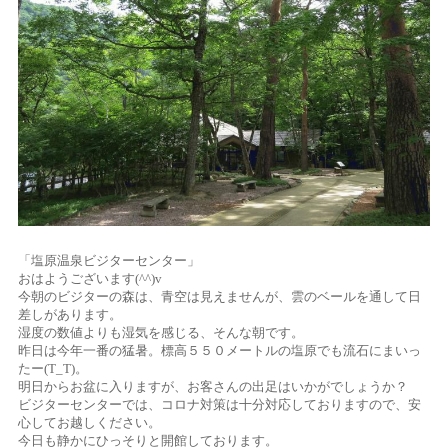
「塩原温泉ビジターセンター」
おはようございます(^^)v
今朝のビジターの森は、青空は見えませんが、雲のベールを通して日
差しがあります。
湿度の数値よりも湿気を感じる、そんな朝です。
昨日は今年一番の猛暑。標高５５０メートルの塩原でも流石にまいっ
たー(T_T)。
明日からお盆に入りますが、お客さんの出足はいかがでしょうか？
ビジターセンターでは、コロナ対策は十分対応しておりますので、安
心してお越しください。
今日も静かにひっそりと開館しております。