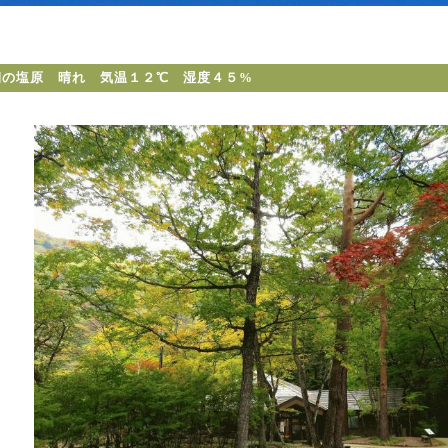
朝の塩原 晴れ 気温１２℃ 湿度４５%