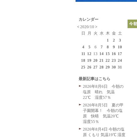
カレンダー
今
<
2020/10
>
日
月
火
水
木
金
土
1
2
3
4
5
6
7
8
9
10
11
12
13
14
15
16
17
18
19
20
21
22
23
24
25
26
27
28
29
30
31
最新記事はこちら
2026年8月6日 今朝の
塩原 晴れ 気温
22℃ 湿度57％
2026年8月5日 夏の甲
子園開幕！ 今朝の塩
原 快晴 気温20℃
湿度55％
2026年8月4日 今朝の塩
原 くもり 気温19℃ 湿度