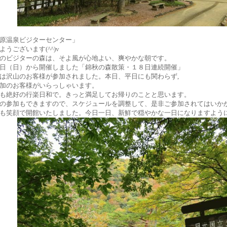
原温泉ビジターセンター」
ようございます(^^)v
のビジターの森は、そよ風が心地よい、爽やかな朝です。
日（日）から開催しました「錦秋の森散策・１８日連続開催」
は沢山のお客様が参加されました。本日、平日にも関わらず,
加のお客様がいらっしゃいます。
も絶好の行楽日和で。きっと満足してお帰りのことと思います。
の参加もできますので、スケジュールを調整して、是非ご参加されてはいか
も笑顔で開館いたしました。今日一日、新鮮で穏やかな一日になりますよう