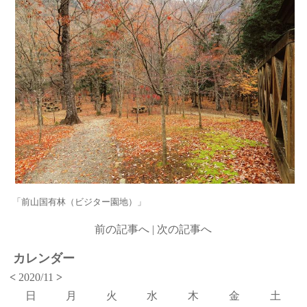
「前山国有林（ビジター園地）」
前の記事へ
|
次の記事へ
カレンダー
<
2020/11
>
日
月
火
水
木
金
土