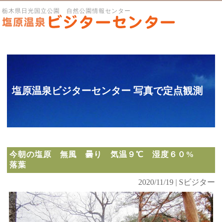
栃木県日光国立公園 自然公園情報センター
塩原温泉ビジターセンター 写真で定点観測
今朝の塩原 無風 曇り 気温９℃ 湿度６０%
落葉
2020/11/19 | Sビジター