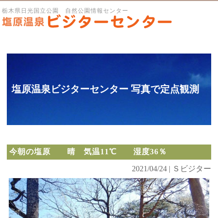
栃木県日光国立公園 自然公園情報センター
塩原温泉ビジターセンター 写真で定点観測
今朝の塩原 晴 気温11℃ 湿度36％
2021/04/24 | Ｓビジター