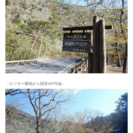
「ビジター園地から国道400号線」