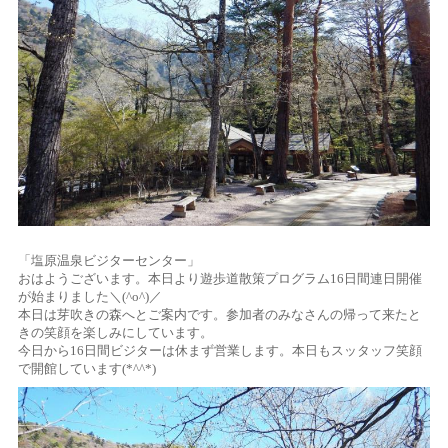
「塩原温泉ビジターセンター」
おはようございます。本日より遊歩道散策プログラム16日間連日開催
が始まりました＼(^o^)／
本日は芽吹きの森へとご案内です。参加者のみなさんの帰って来たと
きの笑顔を楽しみにしています。
今日から16日間ビジターは休まず営業します。本日もスッタッフ笑顔
で開館しています(*^^*)