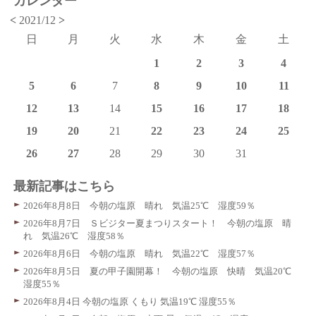
カレンダー
<
2021/12
>
日
月
火
水
木
金
土
1
2
3
4
5
6
7
8
9
10
11
12
13
14
15
16
17
18
19
20
21
22
23
24
25
26
27
28
29
30
31
最新記事はこちら
2026年8月8日 今朝の塩原 晴れ 気温25℃ 湿度59％
2026年8月7日 Ｓビジター夏まつりスタート！ 今朝の塩原 晴
れ 気温26℃ 湿度58％
2026年8月6日 今朝の塩原 晴れ 気温22℃ 湿度57％
2026年8月5日 夏の甲子園開幕！ 今朝の塩原 快晴 気温20℃
湿度55％
2026年8月4日 今朝の塩原 くもり 気温19℃ 湿度55％