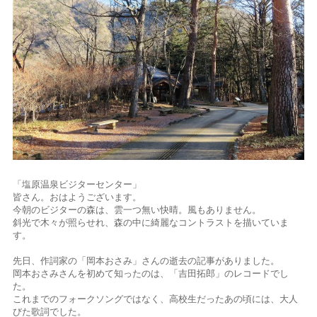
「塩原温泉ビジターセンター」
皆さん。おはようございます。
今朝のビジターの森は、雲一つ無い快晴。風もありません。
斜光で木々が照らせれ、森の中に綺麗なコントラストを描いていま
す。
先日、作詞家の「岡本おさみ」さんの逝去の記事がありました。
岡本おさみさんを初めて知ったのは、「吉田拓郎」のレコードでし
た。
これまでのフォークソングではなく、高校生だったあの頃には、大人
びた歌詞でした。