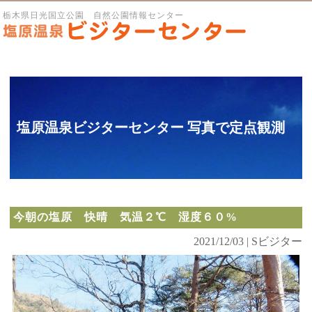
栃木県日光国立公園 自然公園情報センター
塩原温泉ビジターセンター 写真で定点観測
今朝の塩原 快晴 気温２℃ 湿度６０%
2021/12/03 | Sビジター