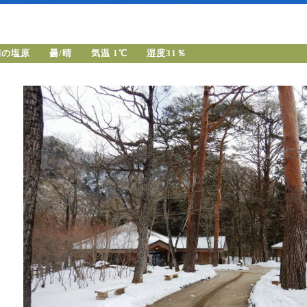
朝の塩原 曇/晴 気温 1℃ 湿度31％