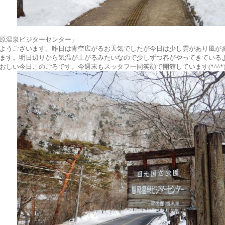
原温泉ビジターセンター」
ようございます。昨日は青空広がるお天気でしたが今日は少し雲があり風が
ます。明日辺りから気温が上がるみたいなので少しずつ春がやってきている
おしい今日このごろです。今週末もスッタフ一同笑顔で開館しています(*^^*