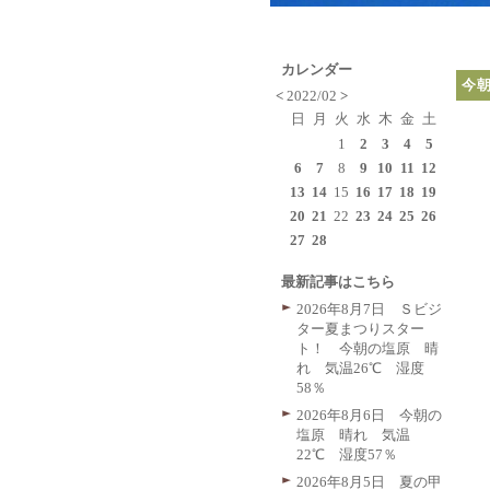
カレンダー
今
<
2022/02
>
日
月
火
水
木
金
土
1
2
3
4
5
6
7
8
9
10
11
12
13
14
15
16
17
18
19
20
21
22
23
24
25
26
27
28
最新記事はこちら
2026年8月7日 Ｓビジ
ター夏まつりスター
ト！ 今朝の塩原 晴
れ 気温26℃ 湿度
58％
2026年8月6日 今朝の
塩原 晴れ 気温
22℃ 湿度57％
2026年8月5日 夏の甲