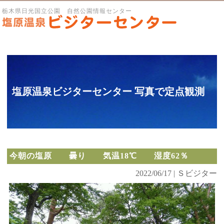
栃木県日光国立公園 自然公園情報センター
塩原温泉ビジターセンター 写真で定点観測
今朝の塩原 曇り 気温18℃ 湿度62％
2022/06/17 | Ｓビジター