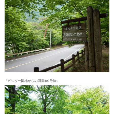
「ビジター園地からの国道400号線」