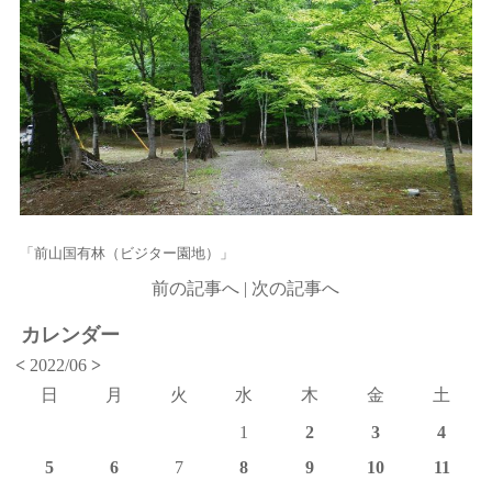
「前山国有林（ビジター園地）」
前の記事へ
|
次の記事へ
カレンダー
<
2022/06
>
日
月
火
水
木
金
土
1
2
3
4
5
6
7
8
9
10
11