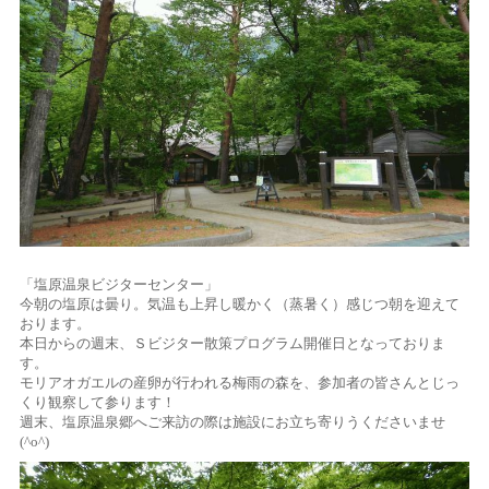
「塩原温泉ビジターセンター」
今朝の塩原は曇り。気温も上昇し暖かく（蒸暑く）感じつ朝を迎えて
おります。
本日からの週末、Ｓビジター散策プログラム開催日となっておりま
す。
モリアオガエルの産卵が行われる梅雨の森を、参加者の皆さんとじっ
くり観察して参ります！
週末、塩原温泉郷へご来訪の際は施設にお立ち寄りうくださいませ
(^o^)