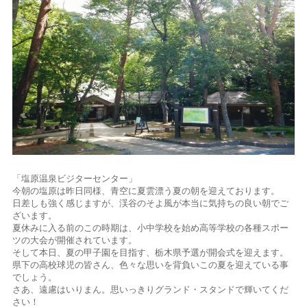
「塩原温泉ビジターセンター」
今朝の塩原は昨日同様、青空に夏雲漂う夏の朝を迎えております。
日差しも強く感じますが、渓谷のそよ風が本当に気持ちの良い朝でご
ざいます。
夏休みに入る前のこの時期は、小中学校を始め高等学校の各種スポー
ツの大会が開催されています。
そして本日、夏の甲子園を目指す、栃木県予選が開会式を迎えます。
県下の高校球児の皆さん、色々な思いを背負いこの夏を迎えている事
でしょう。
さあ、遠慮はいりまん。思いっきりグランド・スタンドで輝いてくだ
さい！