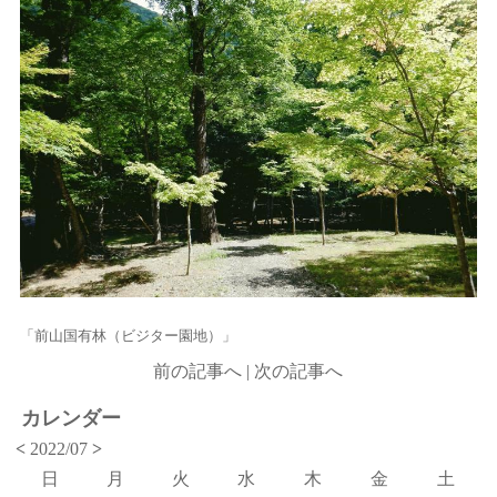
「前山国有林（ビジター園地）」
前の記事へ
|
次の記事へ
カレンダー
<
2022/07
>
日
月
火
水
木
金
土