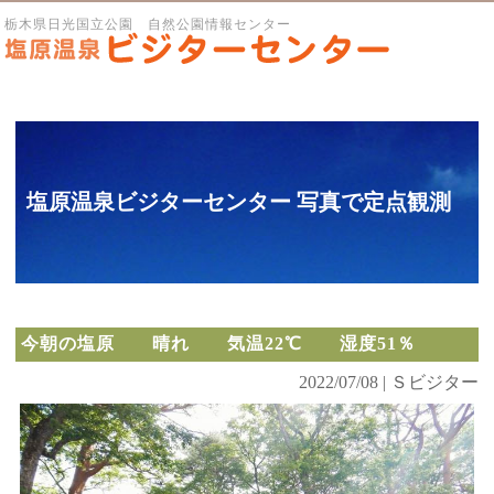
栃木県日光国立公園 自然公園情報センター
塩原温泉ビジターセンター 写真で定点観測
今朝の塩原 晴れ 気温22℃ 湿度51％
2022/07/08 | Ｓビジター