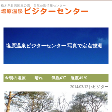
栃木県日光国立公園 自然公園情報センター
塩原温泉ビジターセンター 写真で定点観測
今朝の塩原 晴れ 気温6℃ 湿度45％
2014/03/12 | sビジター