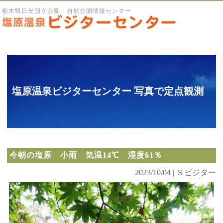
栃木県日光国立公園 自然公園情報センター
塩原温泉ビジターセンター 写真で定点観測
今朝の塩原 小雨 気温14℃ 湿度61％
2023/10/04 | Ｓビジター