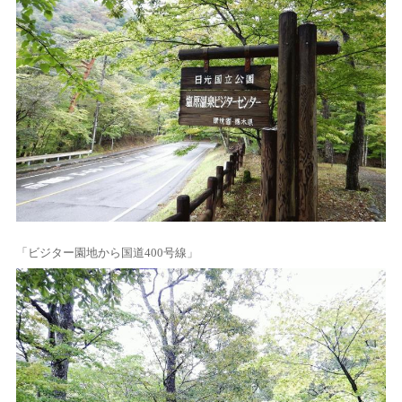
「ビジター園地から国道400号線」