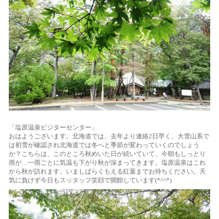
「塩原温泉ビジターセンター」
おはようございます。北海道では、去年より連絡2日早く、大雪山系で
は初雪が確認され北海道では冬へと季節が変わっていくのでしょう
か？こちらは、このところ秋めいた日が続いていて、今朝もしっとり
雨が…一雨ごとに気温も下がり秋が深まってきます。塩原温泉はこれ
から秋が訪れます。いましばらくもえる紅葉までお待ちください。天
気に負けず今日もスッタッフ笑顔で開館しています(*^^*)