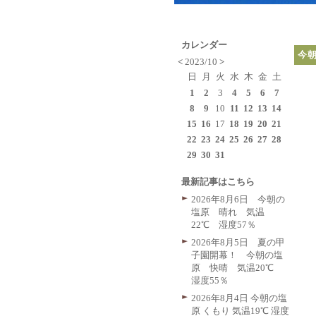
カレンダー
今朝
<
2023/10
>
日
月
火
水
木
金
土
1
2
3
4
5
6
7
8
9
10
11
12
13
14
15
16
17
18
19
20
21
22
23
24
25
26
27
28
29
30
31
最新記事はこちら
2026年8月6日 今朝の
塩原 晴れ 気温
22℃ 湿度57％
2026年8月5日 夏の甲
子園開幕！ 今朝の塩
原 快晴 気温20℃
湿度55％
2026年8月4日 今朝の塩
原 くもり 気温19℃ 湿度