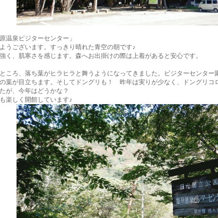
原温泉ビジターセンター」
ようございます。すっきり晴れた青空の朝です♪
強く、肌寒さを感じます。森へお出掛けの際は上着があると安心です。
ところ、落ち葉がヒラヒラと舞うようになってきました。ビジターセンター
の葉が目立ちます。そしてドングリも！ 昨年は実りが少なく、ドングリコ
たが、今年はどうかな？
も楽しく開館しています♪