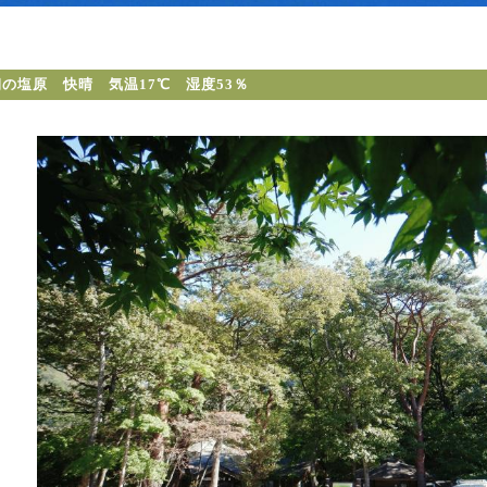
の塩原 快晴 気温17℃ 湿度53％