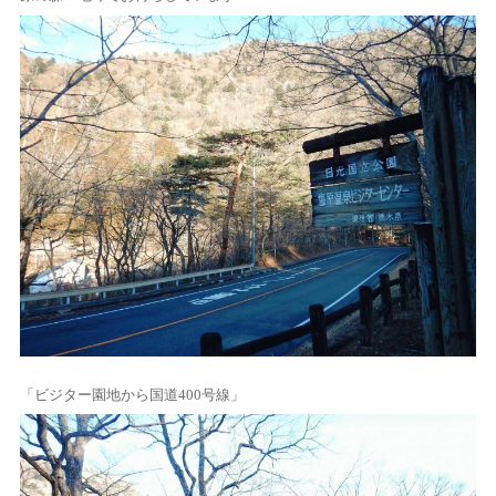
「ビジター園地から国道400号線」