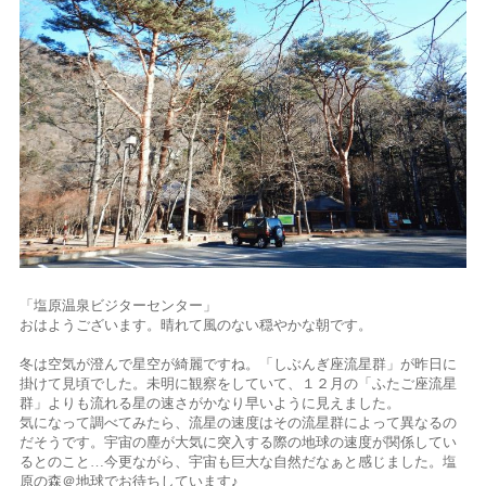
「塩原温泉ビジターセンター」
おはようございます。晴れて風のない穏やかな朝です。
冬は空気が澄んで星空が綺麗ですね。「しぶんぎ座流星群」が昨日に
掛けて見頃でした。未明に観察をしていて、１２月の「ふたご座流星
群」よりも流れる星の速さがかなり早いように見えました。
気になって調べてみたら、流星の速度はその流星群によって異なるの
だそうです。宇宙の塵が大気に突入する際の地球の速度が関係してい
るとのこと…今更ながら、宇宙も巨大な自然だなぁと感じました。塩
原の森＠地球でお待ちしています♪