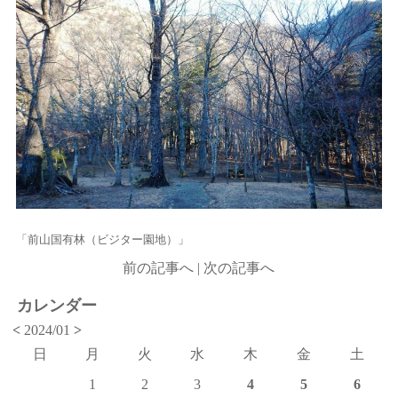
「前山国有林（ビジター園地）」
前の記事へ
|
次の記事へ
カレンダー
<
2024/01
>
日
月
火
水
木
金
土
1
2
3
4
5
6