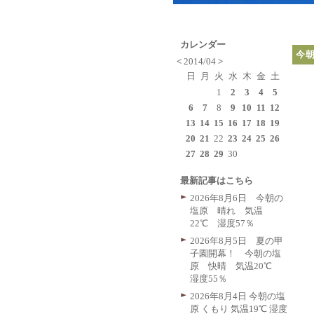
カレンダー
今
<
2014/04
>
日
月
火
水
木
金
土
1
2
3
4
5
6
7
8
9
10
11
12
13
14
15
16
17
18
19
20
21
22
23
24
25
26
27
28
29
30
最新記事はこちら
2026年8月6日 今朝の
塩原 晴れ 気温
22℃ 湿度57％
2026年8月5日 夏の甲
子園開幕！ 今朝の塩
原 快晴 気温20℃
湿度55％
2026年8月4日 今朝の塩
原 くもり 気温19℃ 湿度