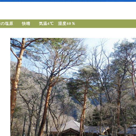
朝の塩原 快晴 気温4℃ 湿度40％