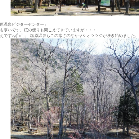
原温泉ビジターセンター」
も寒いです。桜の便りも聞こえてきていますが・・・
えですね(ﾟoﾟ;; 塩原温泉もこの寒さのなかヤシオツツジが咲き始めました。