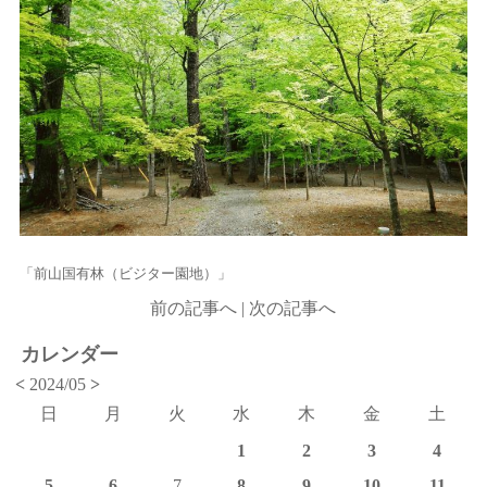
「前山国有林（ビジター園地）」
前の記事へ
|
次の記事へ
カレンダー
<
2024/05
>
日
月
火
水
木
金
土
1
2
3
4
5
6
7
8
9
10
11