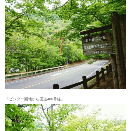
「ビジター園地から国道400号線」