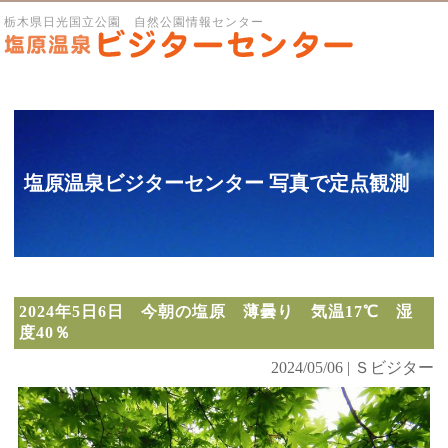
栃木県日光国立公園 自然公園情報センター
塩原温泉ビジターセンター 写真で定点観測
2024年5日6日 今朝の塩原 薄曇り 気温17℃ 湿
度40％
2024/05/06 | Ｓビジター