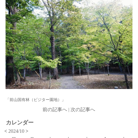
「前山国有林（ビジター園地）」
前の記事へ
|
次の記事へ
カレンダー
<
2024/10
>