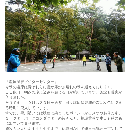
「塩原温泉ビジターセンター」
今朝の塩原は青ぞれらに雲が浮かぶ晴れの朝を迎えております。
ここ数日、朝夕の冷え込みを感じる日が続いています。施設も暖房が
入りました。
そうです、１０月も２０日を過ぎ、日々塩原温泉郷の森は秋色に染ま
る時期に突入しています。
すでに、箒川沿いでは秋色に染まったポイントが出来つつあります。
Ｓビジターパークコンダクターの皆さんと、施設業務で本日も秋の森
に出向いて参ります。
施設もいよいよ１１月中旬まで、休館日なしで連日元気オープンして