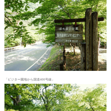
「ビジター園地から国道400号線」