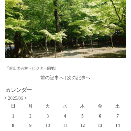
「前山国有林（ビジター園地）」
前の記事へ
|
次の記事へ
カレンダー
<
2025/06
>
日
月
火
水
木
金
土
1
2
3
4
5
6
7
8
9
10
11
12
13
14