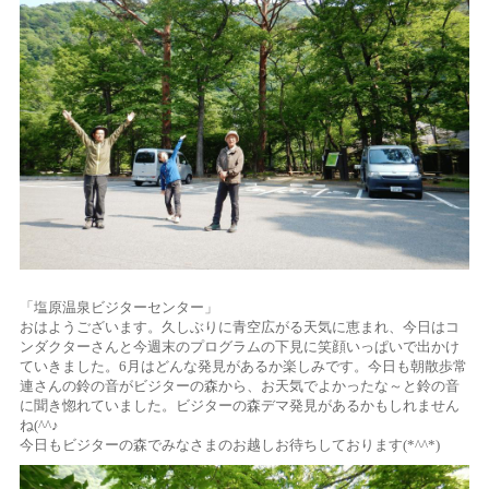
「塩原温泉ビジターセンター」
おはようございます。久しぶりに青空広がる天気に恵まれ、今日はコ
ンダクターさんと今週末のプログラムの下見に笑顔いっぱいで出かけ
ていきました。6月はどんな発見があるか楽しみです。今日も朝散歩常
連さんの鈴の音がビジターの森から、お天気でよかったな～と鈴の音
に聞き惚れていました。ビジターの森デマ発見があるかもしれません
ね(^^♪
今日もビジターの森でみなさまのお越しお待ちしております(*^^*)