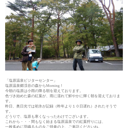
「塩原温泉ビジターセンター」
塩原温泉郷渓谷の森からMorning！
今朝の塩原は小雨の降る朝を迎えております。
色づき始めた森の紅葉が、雨に濡れて鮮やかに輝く朝を迎えておりま
す。
昨日、奥日光では初氷が記録（昨年より１０日遅れ）されたそうで
す。
どうりで、塩原も寒くなっったわけでございます。
これから・・・間もなく始まる塩原温泉での紅葉狩りには、
一枚多めに羽織るものをご持参の上、ご来訪くださいね。