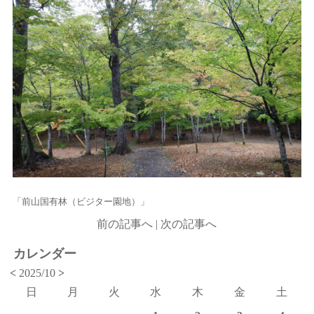
「前山国有林（ビジター園地）」
前の記事へ
|
次の記事へ
カレンダー
<
2025/10
>
日
月
火
水
木
金
土