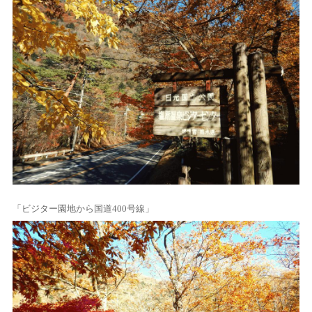
「ビジター園地から国道400号線」