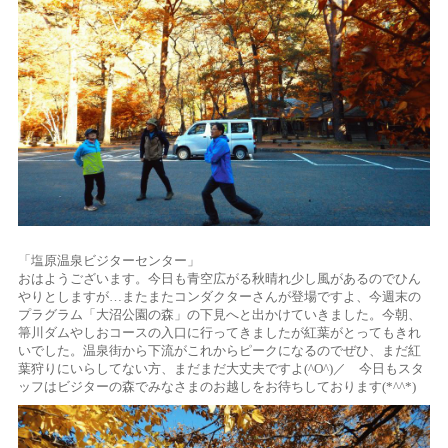
「塩原温泉ビジターセンター」
おはようございます。今日も青空広がる秋晴れ少し風があるのでひん
やりとしますが…またまたコンダクターさんが登場ですよ、今週末の
プラグラム「大沼公園の森」の下見へと出かけていきました。今朝、
箒川ダムやしおコースの入口に行ってきましたが紅葉がとってもきれ
いでした。温泉街から下流がこれからピークになるのでぜひ、まだ紅
葉狩りにいらしてない方、まだまだ大丈夫ですよ(^O^)／ 今日もスタ
ッフはビジターの森でみなさまのお越しをお待ちしております(*^^*)