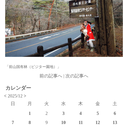
「前山国有林（ビジター園地）」
前の記事へ
|
次の記事へ
カレンダー
<
2025/12
>
日
月
火
水
木
金
土
1
2
3
4
5
6
7
8
9
10
11
12
13