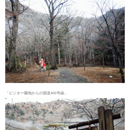
「ビジター園地からの国道400号線」