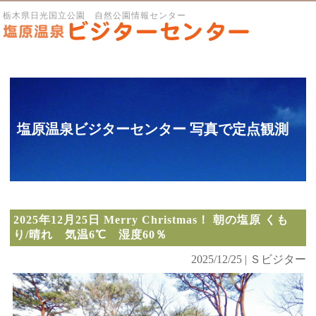
栃木県日光国立公園 自然公園情報センター
塩原温泉ビジターセンター 写真で定点観測
2025年12月25日 Merry Christmas！ 朝の塩原 くも
り/晴れ 気温6℃ 湿度60％
2025/12/25 | Ｓビジター